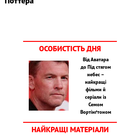
Поттера
ОСОБИСТІСТЬ ДНЯ
Від Аватара
до Під стягом
небес –
найкращі
фільми й
серіали із
Семом
Вортінґтоном
НАЙКРАЩІ МАТЕРІАЛИ