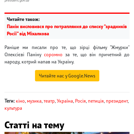
president.gov.ua
Читайте також:
Панін висловився про потрапляння до списку "зрадників
Росії" від Міхалкова
Раніше ми писали про те, що зірці фільму "Жмурки"
Олексієві Паніну
соромно
за те, що він причетний до
народу, котрий напав на Україну.
Читайте нас у Google.News
Теги:
кіно
,
музика
,
театр
,
Україна
,
Росія
,
петиція
,
президент
,
культура
Статті на тему