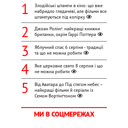
Злодійські штампи в кіно: що вже
набридло глядачеві, але фільми все
штампуються під копірку
Джоан Ролінґ: найкращі книжки
британки, окрім Гаррі Поттера
Яблучний спас 6 серпня - традиції
та що не можна робити
Яке церковне свято 8 серпня і що
не можна робити
Від Аватара до Під стягом небес –
найкращі фільми й серіали із
Семом Вортінґтоном
МИ В СОЦМЕРЕЖАХ