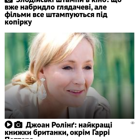
вже набридло глядачеві, але
фільми все штампуються під
копірку
Джоан Ролінґ: найкращі
книжки британки, окрім Гаррі