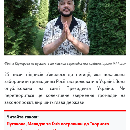
Філіпа Кіркорова не пускають до кількох європейських країн
instagram fkirkorov
25 тисяч підписів з'явилося до петиції, яка покликана
заборонити громадянам Росії гастролювати в Україні. Вона
опублікована на сайті Президента України. Чи
перетвориться це колективне звернення громадян на
законопроєкт, вирішить глава держави.
Читайте також:
Пугачова, Меладзе та Ґаґа потрапили до "чорного