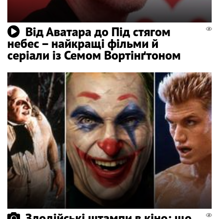
Від Аватара до Під стягом
небес – найкращі фільми й
серіали із Семом Вортінґтоном
Злодійські штампи в кіно: що