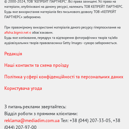
© 2000-2024, ТОВ "КЕПРЕЙТ ПАРТНЕРС". Всі права захищені. Усі права на
матеріали, опубліковані на даному ресурсі, належать ТОВ КЕПРЕЙТ ПАРТНЕРС.
Будь-яке використання матеріалів без письмового дозволу ТОВ «КЕПРЕЙТ
ПАРТНЕРС» заборонено.
При правомірному використанні матеріалів даного ресурсу гіперпосилання на
afisha.bigmir.net є
обов'язковим.
Будь-яке копіювання, передрук та відтворення фотографічних творів та/або
аудіовізуальних творів правовласника Getty Images - суворо забороняється.
Редакція
Наші контакти та схема проїзду
Політика у сфері конфіденційності та персональних даних
Користувача угода
З питань реклами звертайтесь:
Відділ роботи з прямими клієнтами:
reklama@mediadim.com.ua
Тел: +38 (044) 207-33-05, +38
(044) 207-97-00