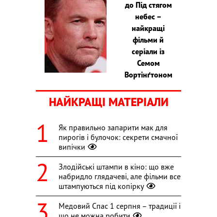
до Під стягом
небес –
найкращі
фільми й
серіали із
Семом
Вортінґтоном
НАЙКРАЩІ МАТЕРІАЛИ
Як правильно запарити мак для
пирогів і булочок: секрети смачної
випічки
Злодійські штампи в кіно: що вже
набридло глядачеві, але фільми все
штампуються під копірку
Медовий Спас 1 серпня – традиції і
що не можна робити