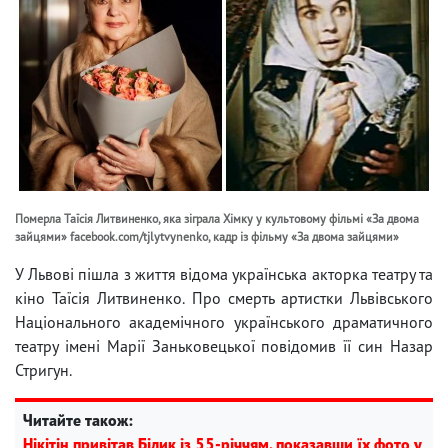
Померла Таїсія Литвиненко, яка зіграла Хімку у культовому фільмі «За двома
зайцями» facebook.com/tjlytvynenko, кадр із фільму «За двома зайцями»
У Львові пішла з життя відома українська акторка театру та
кіно Таїсія Литвиненко. Про смерть артистки Львівського
Національного академічного українського драматичного
театру імені Марії Заньковецької повідомив її син Назар
Стригун.
Читайте також:
Нікітін привітав Білик із 55-річчям, показавши їх фото у