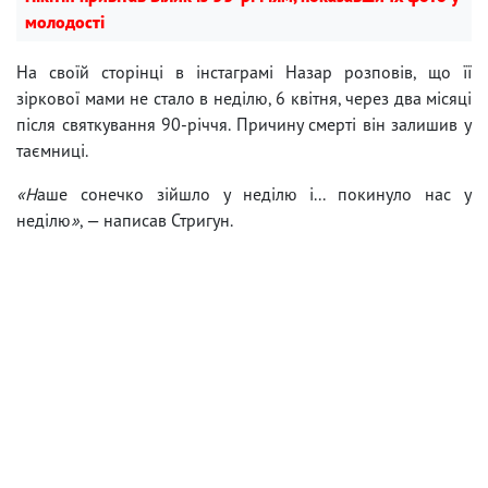
молодості
На своїй сторінці в інстаграмі Назар розповів, що її
зіркової мами не стало в неділю, 6 квітня, через два місяці
після святкування 90-річчя. Причину смерті він залишив у
таємниці.
«Н
аше сонечко зійшло у неділю і... покинуло нас у
неділю
»
, — написав Стригун.