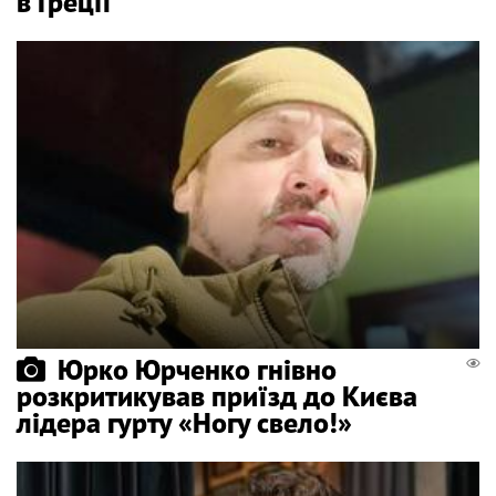
в Греції
Юрко Юрченко гнівно
розкритикував приїзд до Києва
лідера гурту «Ногу свело!»