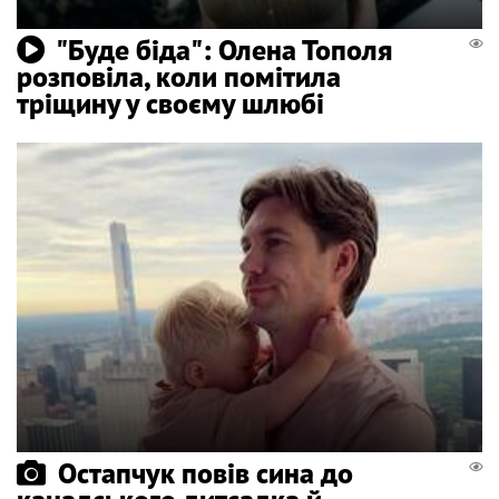
"Буде біда": Олена Тополя
розповіла, коли помітила
тріщину у своєму шлюбі
Остапчук повів сина до