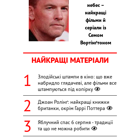
небес –
найкращі
фільми й
серіали із
Семом
Вортінґтоном
НАЙКРАЩІ МАТЕРІАЛИ
Злодійські штампи в кіно: що вже
набридло глядачеві, але фільми все
штампуються під копірку
Джоан Ролінґ: найкращі книжки
британки, окрім Гаррі Поттера
Яблучний спас 6 серпня - традиції
та що не можна робити