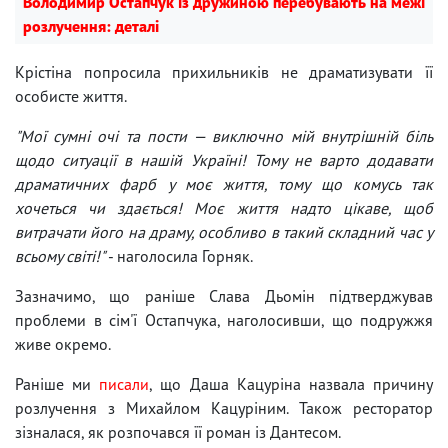
Володимир Остапчук із дружиною перебувають на межі
розлучення: деталі
Крістіна попросила прихильників не драматизувати її
особисте життя.
"Мої сумні очі та пости — виключно мій внутрішній біль
щодо ситуації в нашій Україні! Тому не варто додавати
драматичних фарб у моє життя, тому що комусь так
хочеться чи здається! Моє життя надто цікаве, щоб
витрачати його на драму, особливо в такий складний час у
всьому світі!"
- наголосила Горняк.
Зазначимо, що раніше Слава Дьомін підтверджував
проблеми в сім'ї Остапчука, наголосивши, що подружжя
живе окремо.
Раніше ми
писали
, що Даша Кацуріна назвала причину
розлучення з Михайлом Кацуріним. Також ресторатор
зізналася, як розпочався її роман із Дантесом.