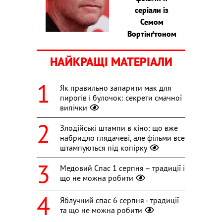
серіали із
Семом
Вортінґтоном
НАЙКРАЩІ МАТЕРІАЛИ
Як правильно запарити мак для
пирогів і булочок: секрети смачної
випічки
Злодійські штампи в кіно: що вже
набридло глядачеві, але фільми все
штампуються під копірку
Медовий Спас 1 серпня – традиції і
що не можна робити
Яблучний спас 6 серпня - традиції
та що не можна робити