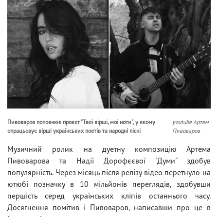
Пивоваров поповнює проєкт "Твої вірші, мої ноти", у якому
youtube Артем
опрацьовує вірші українських поетів та народні пісні
Пивоваров
Музичний ролик на дуетну композицію Артема
Пивоварова та Надії Дорофєєвої "Думи" здобув
популярність. Через місяць після релізу відео перетнуло на
ютюбі позначку в 10 мільйонів переглядів, здобувши
першість серед українських кліпів останнього часу.
Досягнення помітив і Пивоваров, написавши про це в