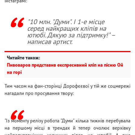
інстаграмі:
"10 млн. "Думи". І 1-е місце
серед найкращих кліпів на
ютюбі. Дякую за підтримку!" –
написав артист.
Читайте також:
Пивоваров представив експресивний кліп на пісню Ой
на горі
Тим часом на фан-сторінці Дорофєєвої у тій же соцмережі
нагадали про просування твору:
"Із моменту релізу робота "Думи" кілька тижнів перебувала
на першому місці в трендах й тепер очолює верхівку
найпопулярніших музичних відео на ютюбі! А вже