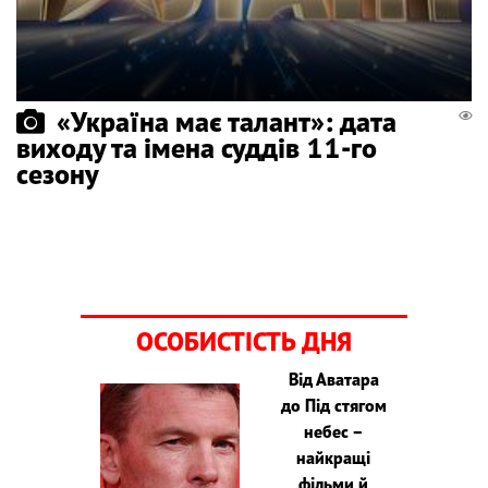
«Україна має талант»: дата
виходу та імена суддів 11-го
сезону
ОСОБИСТІСТЬ ДНЯ
Від Аватара
до Під стягом
небес –
найкращі
фільми й