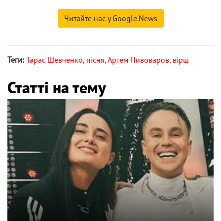
Читайте нас у Google.News
Теги:
Тарас Шевченко
,
пісня
,
Артем Пивоваров
,
вірш
Статті на тему