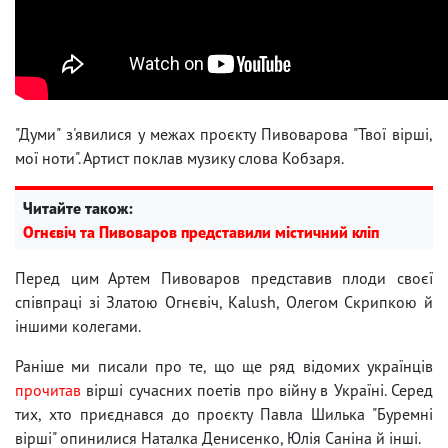
"Думи" з'явилися у межах проєкту Пивоварова "Твої вірші,
мої ноти". Артист поклав музику слова Кобзаря.
Читайте також:
Огнєвіч та Пивоваров представили містичний кліп
Перед цим Артем Пивоваров представив плоди своєї
співпраці зі Златою Огнєвіч, Kalush, Олегом Скрипкою й
іншими колегами.
Раніше ми писали про те, що ще ряд відомих українців
прочитав
вірші сучасних поетів про війну в Україні. Серед
тих, хто приєднався до проєкту Павла Шилька "Буремні
вірші" опинилися Наталка Денисенко, Юлія Саніна й інші.