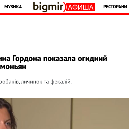
МУЗИКА
РЕСТОРАНИ
ина Гордона показала огидний
імоньян
обаків, личинок та фекалій.