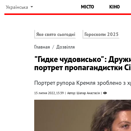
МІСТО
КІНО
Українська
Яке свято сьогодні
Гороскопи 2025
Главная
Дозвілля
"Гидке чудовисько": Друж
портрет пропагандистки С
Портрет рупора Кремля зроблено з хр
15 липня 2022, 15:39
Автор: Шапар Анастасія