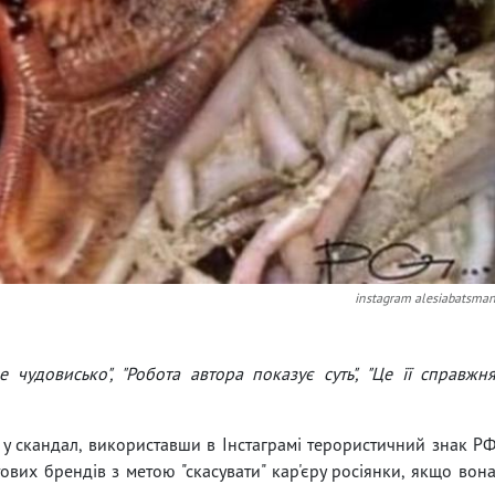
instagram alesiabatsma
ке чудовисько", "Робота автора показує суть", "Це її справжн
у скандал, використавши в Інстаграмі терористичний знак Р
тових брендів з метою "скасувати" кар'єру росіянки, якщо вон