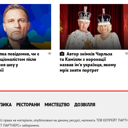
пка повідомив, чи є
Автор знімків Чарльза
ціоналістом після
та Камілли з коронації
ння шоу у
назвав ім'я українця, якому
ії
мріє зняти портрет
УЗИКА
РЕСТОРАНИ
МИСТЕЦТВО
ДОЗВІЛЛЯ
сі права на матеріали, опубліковані на даному ресурсі, належать ТОВ КЕПРЕЙТ ПАРТ
ЙТ ПАРТНЕРС» заборонено.