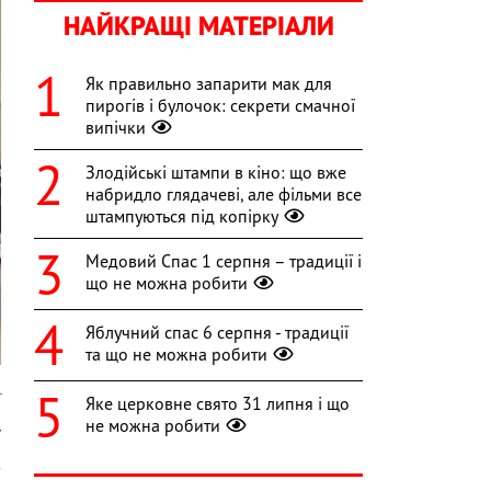
НАЙКРАЩІ МАТЕРІАЛИ
Як правильно запарити мак для
пирогів і булочок: секрети смачної
випічки
Злодійські штампи в кіно: що вже
набридло глядачеві, але фільми все
штампуються під копірку
Медовий Спас 1 серпня – традиції і
що не можна робити
Яблучний спас 6 серпня - традиції
та що не можна робити
т
Яке церковне свято 31 липня і що
не можна робити
ї
ж
я