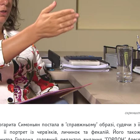
скриншо
гарита Симоньян постала в "справжньому" образі, судячи з ї
 її портрет із черв'яків, личинок та фекалій. Його тако
Дмитра Гордона, головний редактор видання "ГОРДОН" Алес