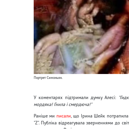
Портрет Симоньян.
У коментарях підтримали думку Алесі:
"Гид
мордяка! Гнила і смердюча!"
Раніше ми
писали
, що Ірина Шейк потрапила 
"Z". Публіка відреагувала зверненнями до сві