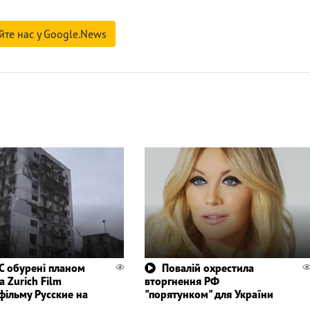
йте нас у Google.News
С обурені планом
Повалій охрестила
а Zurich Film
вторгнення РФ
 фільму Русские на
"порятунком" для України