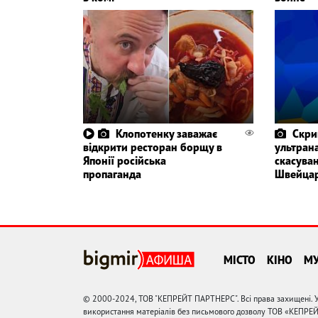
Клопотенку заважає
Скри
відкрити ресторан борщу в
ультрана
Японії російська
скасува
пропаганда
Швейцар
МІСТО
КІНО
М
© 2000-2024, ТОВ "КЕПРЕЙТ ПАРТНЕРС". Всі права захищені. У
використання матеріалів без письмового дозволу ТОВ «КЕПРЕ