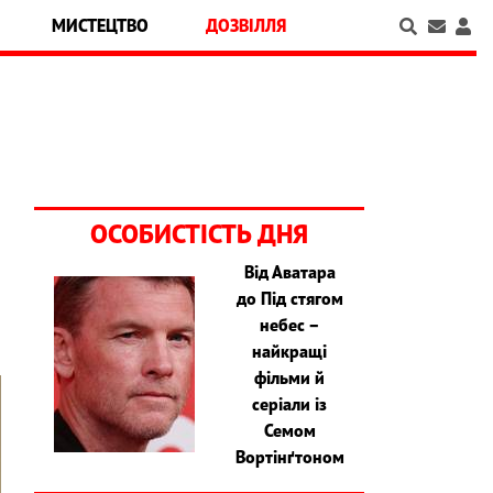
МИСТЕЦТВО
ДОЗВІЛЛЯ
ОСОБИСТІСТЬ ДНЯ
Від Аватара
до Під стягом
небес –
найкращі
фільми й
серіали із
Семом
Вортінґтоном