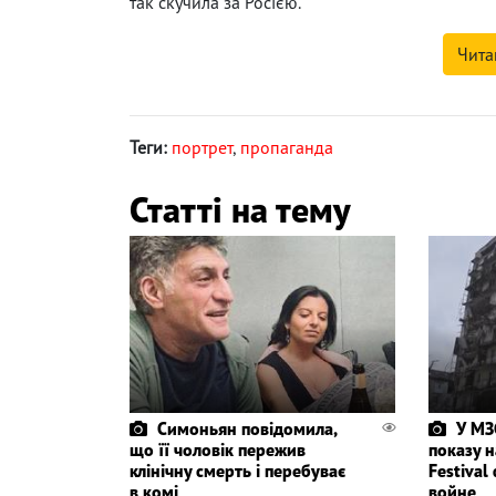
так скучила за Росією.
Чита
Теги:
портрет
,
пропаганда
Статті на тему
Симоньян повідомила,
У МЗ
що її чоловік пережив
показу н
клінічну смерть і перебуває
Festival
в комі
войне