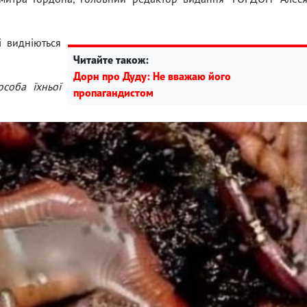
і видніються
Читайте також:
Дорн про Дуду: Не вважаю його
особа їхньої
пропагандистом