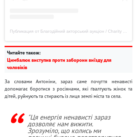
Публикация от Благодійний акторський аукціон / Charity acting auction 🇺🇦 (@act_lots)
Читайте також:
Цимбалюк виступив проти заборони виїзду для
чоловіків
За словами Антоніни, зараз саме почуття ненависті
допомагає боротися з росіянами, які ґвалтують жінок та
дітей, руйнують та стирають із лиця землі міста та села.
"Ця енергія ненависті зараз
дозволяє нам вижити.
Зрозуміло, що колись ми