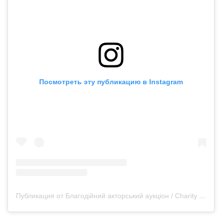
Посмотреть эту публикацию в Instagram
Публикация от Благодійний акторський аукціон / Charity acting auction 🇺🇦 (@act_lots)