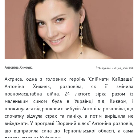
Антоніна Хижняк.
instagram tonya_actress
Актриса, одна з головних героїнь "Спіймати Кайдаша"
Антоніна Хижняк, розповіла, як її змінила
повномасштабна війна. 24 лютого зірка разом із
маленьким сином була в Українці під Києвом, і
прокинулися від ранкових вибухів. Антоніна розповіла, що
спочатку відчула страх та паніку, а потім вирішила не
виїжджати. У програмі "Зоряний шлях" Антоніна розповів,
що відправила сина до Тернопільської області, а сама
повернулася на Київщину.