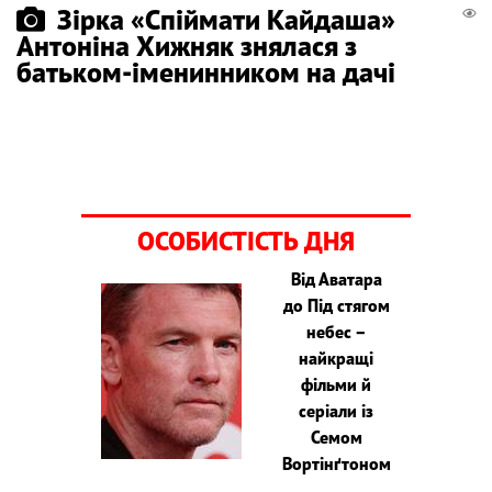
Зірка «Спіймати Кайдаша»
Антоніна Хижняк знялася з
батьком-іменинником на дачі
ОСОБИСТІСТЬ ДНЯ
Від Аватара
до Під стягом
небес –
найкращі
фільми й
серіали із
Семом
Вортінґтоном