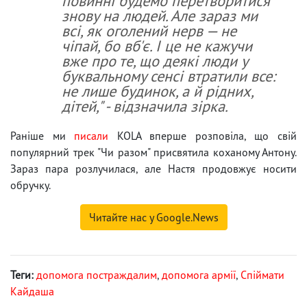
повинні будемо перетворитися
знову на людей. Але зараз ми
всі, як оголений нерв — не
чіпай, бо вб'є. І це не кажучи
вже про те, що деякі люди у
буквальному сенсі втратили все:
не лише будинок, а й рідних,
дітей," - відзначила зірка.
Раніше ми
писали
KOLA вперше розповіла, що свій
популярний трек "Чи разом" присвятила коханому Антону.
Зараз пара розлучилася, але Настя продовжує носити
обручку.
Читайте нас у Google.News
Теги:
допомога постраждалим
,
допомога армії
,
Спіймати
Кайдаша