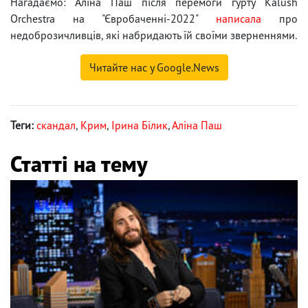
Нагадаємо: Аліна Паш після перемоги гурту Kalush
Orchestra на "Євробаченні-2022"
написала
про
недоброзичливців, які набридають їй своїми зверненнями.
Читайте нас у Google.News
Теги:
скандал
,
Крим
,
Ірина Білик
,
Аліна Паш
Статті на тему