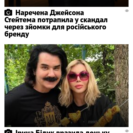
Наречена Джейсона
Стейтема потрапила у скандал
через зйомки для російського
бренду
Ірина Білик вразила доньку