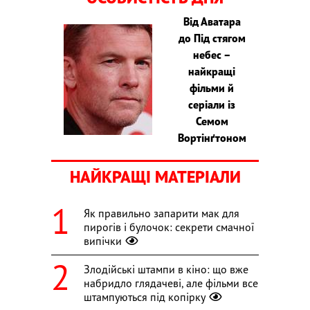
Від Аватара
до Під стягом
небес –
найкращі
фільми й
серіали із
Семом
Вортінґтоном
НАЙКРАЩІ МАТЕРІАЛИ
Як правильно запарити мак для
пирогів і булочок: секрети смачної
випічки
Злодійські штампи в кіно: що вже
набридло глядачеві, але фільми все
штампуються під копірку