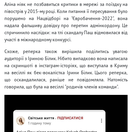
Аліна ніяк не позбавиться критики в мережі за поїздку на
півострів у 2015-му році. Коли питання її пересування було
порушено на Нацвідборі на "Євробачення-2022", вона
надала фальшиву довідку про перетин адмінкордону. Це
спричинило наслідки: на тлі скандалу Паш відмовилася від
участі в міжнародному конкурсі.
Схоже, реперка також вирішила поділитись увагою
аудиторії з Іриною Білик. Нібито випадково вона написала
на скриншоті в інстаграм-історіях, що виступала в Криму
на весіллі як бек-вокалістка Ірини Білик. Цього реперка,
що оскандалилася, раніше не повідомляла. Натомість
говорила, що була на весіллі "родичів членів команди".