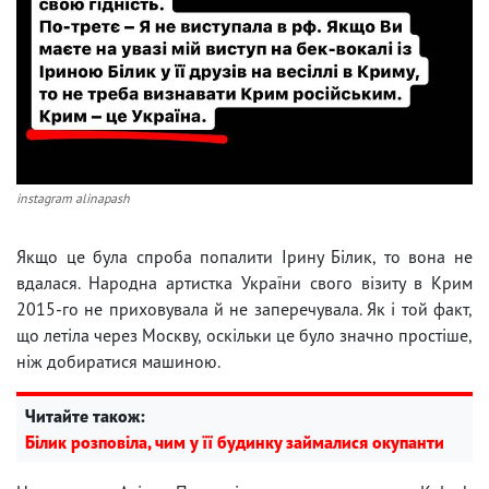
instagram alinapash
Якщо це була спроба попалити Ірину Білик, то вона не
вдалася. Народна артистка України свого візиту в Крим
2015-го не приховувала й не заперечувала. Як і той факт,
що летіла через Москву, оскільки це було значно простіше,
ніж добиратися машиною.
Читайте також:
Білик розповіла, чим у її будинку займалися окупанти