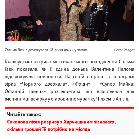
Сальма Гаєк відсвяткувала 18-річчя дочки у замку
Getty Images
Голлівудська актриса мексиканського походження Сальма
Гаєк показала, як її єдина донька Валентина Палома
відсвяткувала повноліття. На своїй сторінці в інстаграмі
зірка «Чорного дзеркала», «Фріди» і «Супер Майка:
Останній танець» розсекретила, що влаштувала для
іменинниці вечірку у старовинному замку Чілхем в Англії.
Читайте також:
Соколова після розриву з Харчишиним зізналася,
скільки грошей їй потрібно на місяць