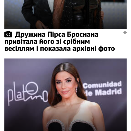
Дружина Пірса Броснана
привітала його зі срібним
весіллям і показала архівні фото