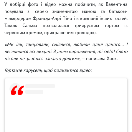
У добірці фото і відео можна побачити, як Валентина
позувала зі своєю знаменитою мамою та батьком-
мільярдером Франсуа-Анрі Піно і в компанії інших гостей.
Також Сальма похвалилася триярусним тортом із
червоним кремом, прикрашеним трояндою.
«Ми їли, танцювали, сміялися, любили одне одного… І
веселилися всі вихідні. З днем народження, mi cielo! Свято
ніколи не здається занадто довгим»
, — написала Хаєк.
Гортайте карусель, щоб подивитися відео: