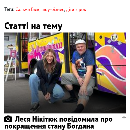
Теги:
Сальма Гаєк
,
шоу-бізнес
,
діти зірок
Статті на тему
Леся Нікітюк повідомила про
покращення стану Богдана