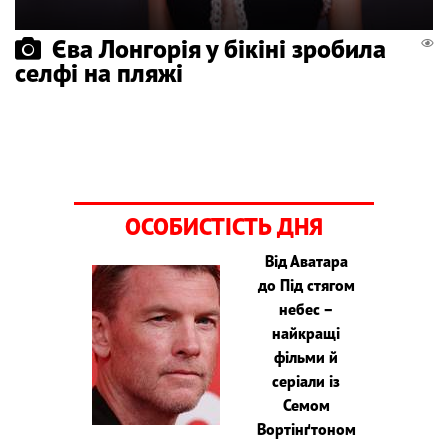
Єва Лонгорія у бікіні зробила
селфі на пляжі
ОСОБИСТІСТЬ ДНЯ
Від Аватара
до Під стягом
небес –
найкращі
фільми й
серіали із
Семом
Вортінґтоном