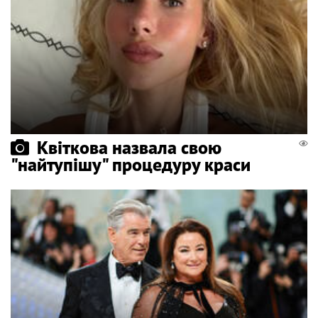
Квіткова назвала свою
"найтупішу" процедуру краси