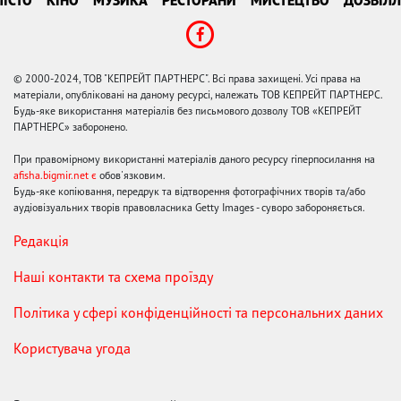
ІСТО
КІНО
МУЗИКА
РЕСТОРАНИ
МИСТЕЦТВО
ДОЗВІЛЛ
© 2000-2024, ТОВ "КЕПРЕЙТ ПАРТНЕРС". Всі права захищені. Усі права на
матеріали, опубліковані на даному ресурсі, належать ТОВ КЕПРЕЙТ ПАРТНЕРС.
Будь-яке використання матеріалів без письмового дозволу ТОВ «КЕПРЕЙТ
ПАРТНЕРС» заборонено.
При правомірному використанні матеріалів даного ресурсу гіперпосилання на
afisha.bigmir.net є
обов'язковим.
Будь-яке копіювання, передрук та відтворення фотографічних творів та/або
аудіовізуальних творів правовласника Getty Images - суворо забороняється.
Редакція
Наші контакти та схема проїзду
Політика у сфері конфіденційності та персональних даних
Користувача угода