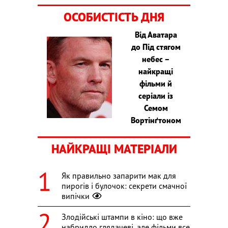
ОСОБИСТІСТЬ ДНЯ
Від Аватара
до Під стягом
небес –
найкращі
фільми й
серіали із
Семом
Вортінґтоном
НАЙКРАЩІ МАТЕРІАЛИ
Як правильно запарити мак для
пирогів і булочок: секрети смачної
випічки
Злодійські штампи в кіно: що вже
набридло глядачеві, але фільми все