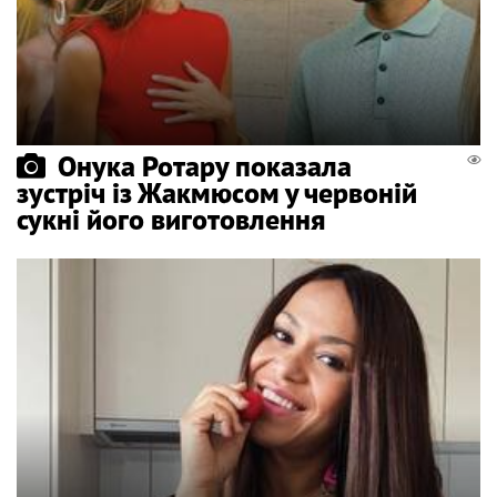
Онука Ротару показала
зустріч із Жакмюсом у червоній
сукні його виготовлення