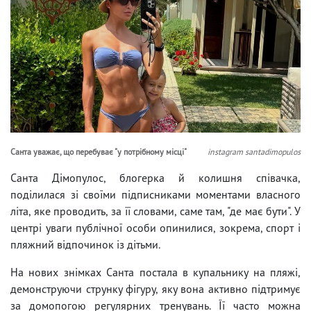
Санта уважає, що перебуває "у потрібному місці"
instagram santadimopulos
Санта Дімопулос, блогерка й колишня співачка,
поділилася зі своїми підписниками моментами власного
літа, яке проводить, за її словами, саме там, "де має бути". У
центрі уваги публічної особи опинилися, зокрема, спорт і
пляжний відпочинок із дітьми.
На нових знімках Санта постала в купальнику на пляжі,
демонструючи струнку фігуру, яку вона активно підтримує
за домопогою регулярних тренувань. Її часто можна