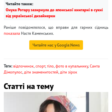
Читайте також:
Онука Ротару зазирнула до японської книгарні в сукні
від української дизайнерки
Раніше повідомлялося, що вправи для гарних сідниць
показала
Настя Каменських.
Читайте нас у Google.News
Теги:
відпочинок
,
спорт
,
тіло
,
фото в купальнику
,
Санта
Дімопулос
,
діти знаменитостей
,
діти зірок
Статті на тему