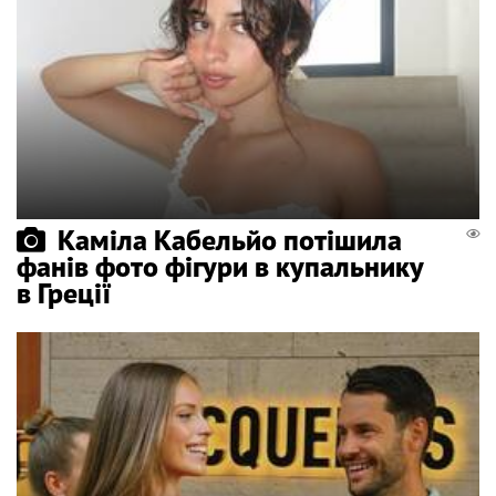
Каміла Кабельйо потішила
фанів фото фігури в купальнику
в Греції