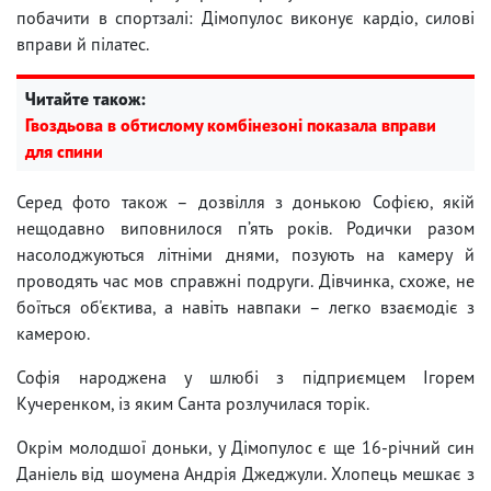
побачити в спортзалі: Дімопулос виконує кардіо, силові
вправи й пілатес.
Читайте також:
Гвоздьова в обтислому комбінезоні показала вправи
для спини
Серед фото також – дозвілля з донькою Софією, якій
нещодавно виповнилося п’ять років. Родички разом
насолоджуються літніми днями, позують на камеру й
проводять час мов справжні подруги. Дівчинка, схоже, не
боїться об'єктива, а навіть навпаки – легко взаємодіє з
камерою.
Софія народжена у шлюбі з підприємцем Ігорем
Кучеренком, із яким Санта розлучилася торік.
Окрім молодшої доньки, у Дімопулос є ще 16-річний син
Даніель від шоумена Андрія Джеджули. Хлопець мешкає з