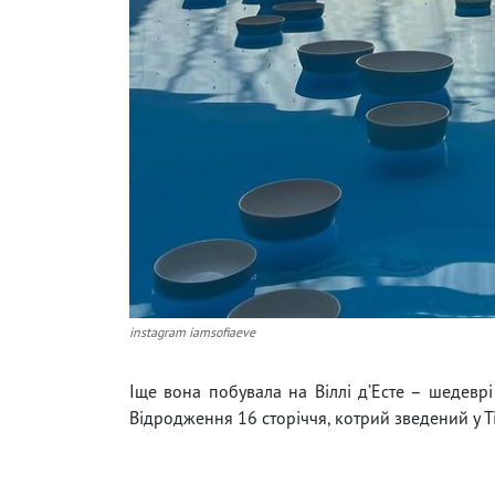
instagram iamsofiaeve
Іще вона побувала на Віллі д’Есте – шедеврі 
Відродження 16 сторіччя, котрий зведений у Ті