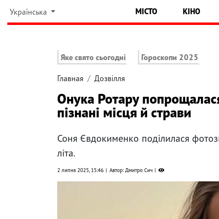
МІСТО
КІНО
Українська
Яке свято сьогодні
Гороскопи 2025
Главная
Дозвілля
Онука Ротару попрощалася
пізнані місця й страви
Соня Євдокименко поділилася фотозв
літа.
2 липня 2025, 15:46
Автор: Дмитро Сич