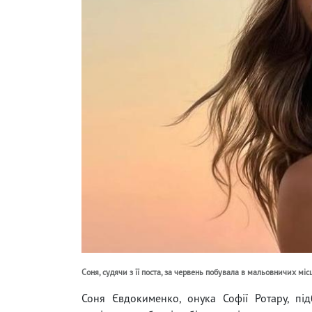
Соня, судячи з її поста, за червень побувала в мальовничих місц
Соня Євдокименко, онука Софії Ротару, пі