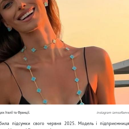
ях Італії та Франції.
instagram iamsofiaev
дбила підсумки свого червня 2025. Модель і підприємниц