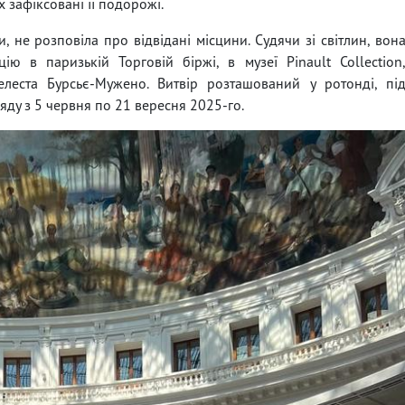
х зафіксовані її подорожі.
 не розповіла про відвідані місцини. Судячи зі світлин, вон
ію в паризькій Торговій біржі, в музеї Pinault Collection
леста Бурсьє-Мужено. Витвір розташований у ротонді, пі
яду з 5 червня по 21 вересня 2025-го.