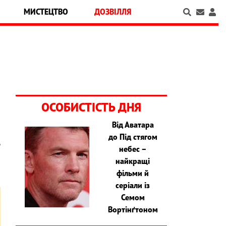
МИСТЕЦТВО
ДОЗВІЛЛЯ
ОСОБИСТІСТЬ ДНЯ
Від Аватара
до Під стягом
ь
небес –
найкращі
фільми й
серіали із
Семом
Вортінґтоном