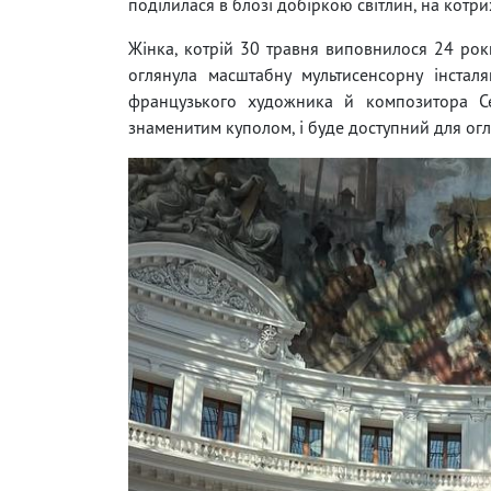
поділилася в блозі добіркою світлин, на котри
Жінка, котрій 30 травня виповнилося 24 роки,
оглянула масштабну мультисенсорну інсталяц
французького художника й композитора Се
знаменитим куполом, і буде доступний для огл