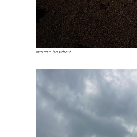
instagram iamsofiaeve