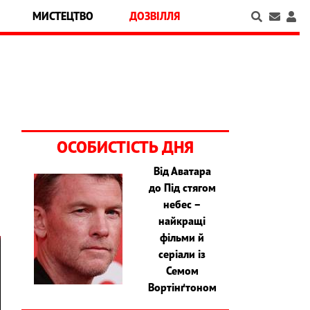
МИСТЕЦТВО
ДОЗВІЛЛЯ
ОСОБИСТІСТЬ ДНЯ
Від Аватара
до Під стягом
небес –
найкращі
фільми й
серіали із
Семом
Вортінґтоном