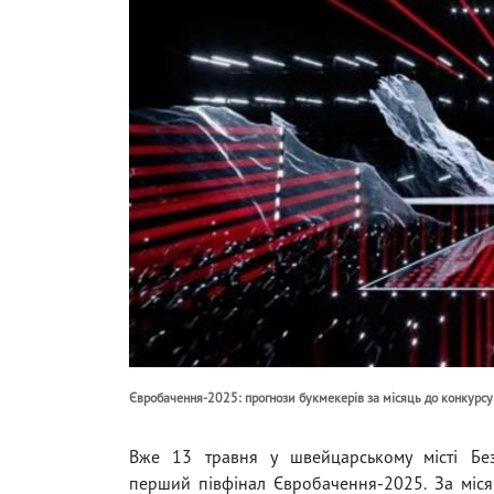
Євробачення-2025: прогнози букмекерів за місяць до конкурсу
Вже 13 травня у швейцарському місті Бе
перший півфінал Євробачення-2025. За міся