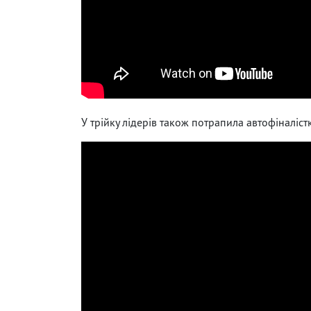
У трійку лідерів також потрапила автофіналіст