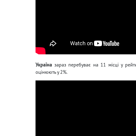
Україна
зараз перебуває на 11 місці у рейтин
оцінюють у 2%.