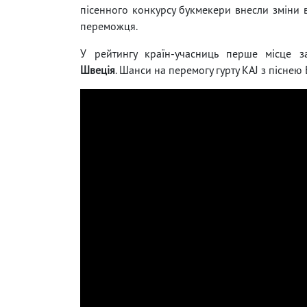
пісенного конкурсу букмекери внесли зміни 
переможця.
У рейтингу країн-учасниць перше місце з
Швеція
. Шанси на перемогу гурту KAJ з піснею