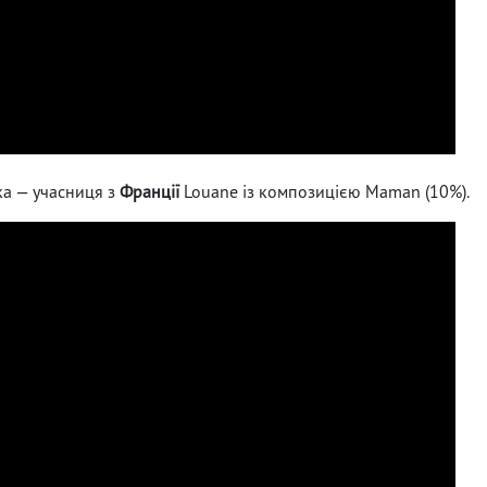
ка — учасниця з
Франції
Louane із композицією Maman (10%).