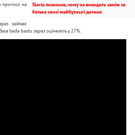
в прогноз на
Slavia пояснила, чому не виходить заміж за
батька своєї майбутньої дитини
араз займає
 Bara bada bastu зараз оцінюють у 27%.