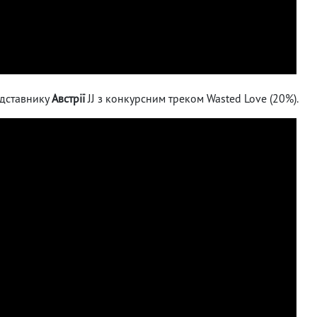
едставнику
Австрії
JJ з конкурсним треком Wasted Love (20%).