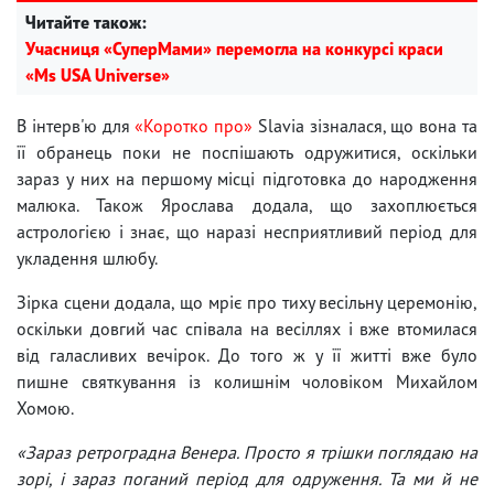
Читайте також:
Учасниця «СуперМами» перемогла на конкурсі краси
«Ms USA Universe»
В інтерв'ю для
«Коротко про»
Slavia зізналася, що вона та
її обранець поки не поспішають одружитися, оскільки
зараз у них на першому місці підготовка до народження
малюка. Також Ярослава додала, що захоплюється
астрологією і знає, що наразі несприятливий період для
укладення шлюбу.
Зірка сцени додала, що мріє про тиху весільну церемонію,
оскільки довгий час співала на весіллях і вже втомилася
від галасливих вечірок. До того ж у її житті вже було
пишне святкування із колишнім чоловіком Михайлом
Хомою.
«Зараз ретроградна Венера. Просто я трішки поглядаю на
зорі, і зараз поганий період для одруження. Та ми й не