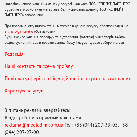
матеріали, опубліковані на даному ресурсі, належать ТОВ КЕПРЕЙТ ПАРТНЕРС.
Будь-яке використання матеріалів без письмового дозволу ТОВ «КЕПРЕЙТ
ПАРТНЕРС» заборонено.
При правомірному використанні матеріалів даного ресурсу гіперпосилання на
afisha.bigmir.net є
обов'язковим.
Будь-яке копіювання, передрук та відтворення фотографічних творів та/або
аудіовізуальних творів правовласника Getty Images - суворо забороняється.
Редакція
Наші контакти та схема проїзду
Політика у сфері конфіденційності та персональних даних
Користувача угода
З питань реклами звертайтесь:
Відділ роботи з прямими клієнтами:
reklama@mediadim.com.ua
Тел: +38 (044) 207-33-05, +38
(044) 207-97-00