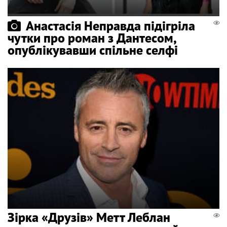
Анастасія Неправда підігріла
чутки про роман з Дантесом,
опублікувавши спільне селфі
Зірка «Друзів» Метт Леблан