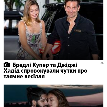
Бредлі Купер та Джіджі
Хадід спровокували чутки про
таємне весілля