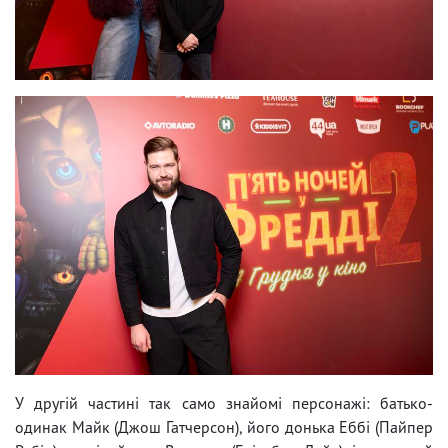
У другій частині так само знайомі персонажі: батько-
одинак Майк (Джош Гатчерсон), його донька Еббі (Пайпер