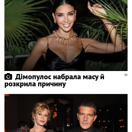
Дімопулос набрала масу й
розкрила причину