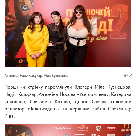
Антоніна, Надя Кожухар, Міла Кузнєцова
B&H
Першими стрічку переглянули блогери Міла Кузнецова,
Надія Кожухар, Антоніна Носова «Усвідомлена», Катерина
Соколова, Єлизавета Котова, Денис Савчук, головний
редактор «Телетиждень» та керівник сайтів Олександр
Ківа.