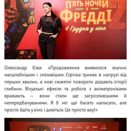
Олександр Ківа: «Продовження виявилося значно
масштабнішим і сміливішим. Стрічка тримає в напрузі від
перших хвилин, а нові сюжетні повороти додають історії
глибини. Візуальні ефекти та робота з аніматроніками
вражають — вони стали ще загрозливішими й
непередбачуваними. Я б міг ще багато написати, але
просто йдіть у кіно і дивіться. Це просто вау!»