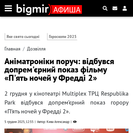
Яке свято сьогодні
Гороскопи 2025
Главная
Дозвілля
Аніматроніки поруч: відбувся
допрем'єрний показ фільму
«П'ять ночей у Фредді 2»
2 грудня у кінотеатрі Multiplex ТРЦ Respublika
Park відбувся допрем’єрний показ горору
«П’ять ночей у Фредді 2».
5 грудня 2025, 12:55
Автор: Кива Александр