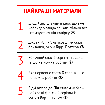
НАЙКРАЩІ МАТЕРІАЛИ
Злодійські штампи в кіно: що вже
набридло глядачеві, але фільми все
штампуються під копірку
Джоан Ролінґ: найкращі книжки
британки, окрім Гаррі Поттера
Яблучний спас 6 серпня - традиції
та що не можна робити
Яке церковне свято 8 серпня і що
не можна робити
Від Аватара до Під стягом небес –
найкращі фільми й серіали із
Семом Вортінґтоном