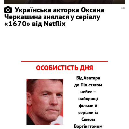
Українська акторка Оксана
Черкашина знялася у серіалу
«1670» від Netflix
ОСОБИСТІСТЬ ДНЯ
Від Аватара
до Під стягом
небес –
найкращі
фільми й
серіали із
Семом
Вортінґтоном