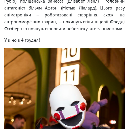
Рубіо), поліцейська Ванесса (Елізабет Лейл) і головний
антагоніст Вільям Афтон (Метью Ліллард). Цього разу
аніматроніки — роботизовані створіння, схожі на
антропоморфних тварин, — покинуть стіни піцерії Фредді
Фазбера та почнуть становити небезпеку вже за її межами.
У кіно з 4 грудня!