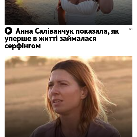
Анна Саліванчук показала, як
уперше в житті займалася
серфінгом