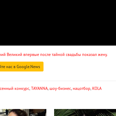
рий Великий впервые после тайной свадьбы показал жену.
йте нас в Google.News
сенный конкурс
,
TAYANNA
,
шоу-бизнес
,
нацотбор
,
KOLA