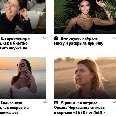
 Шварценеггера
Димопулос набрала
, как в 6-летие
массу и раскрыла причину
 его внучка на
 Саливанчук
Украинская актриса
, как впервые в
Оксана Черкашина снялась
анималась
в сериале «1670» от Netflix