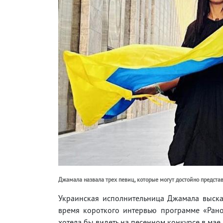
Джамала назвала трех певиц, которые могут достойно предста
Украинская исполнительница Джамала выска
время короткого интервью программе «Ранок
хотела бы видеть на песенном конкурсе в мае