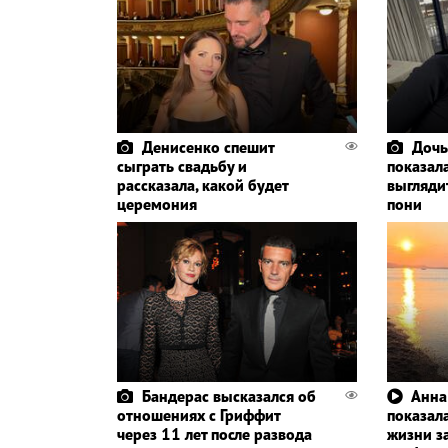
Денисенко спешит
Дочь
сыграть свадьбу и
показала
рассказала, какой будет
выглядит
церемония
пони
Бандерас высказался об
Анна
отношениях с Гриффит
показала
через 11 лет после развода
жизни з