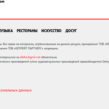
гом
МУЗЫКА
РЕСТОРАНЫ
ИСКУССТВО
ДОСУГ
 Все права на материалы, опубликованные на данном ресурсе, принадлежат ТОВ «
решения ТОВ «КЕПРЕЙТ ПАРТНЕРС» запрещено.
 гиперссылка на
afisha.bigmir.net
обязательна.
ических произведений и/или аудиовизуальных произведений правообладателя Getty I
рсональных данных