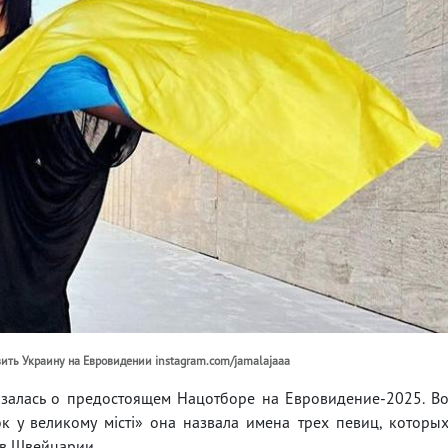
вить Украину на Евровидении instagram.com/jamalajaaa
залась о предостоящем Нацотборе на Евровидение-2025. В
 у великому місті» она назвала имена трех певиц, которы
 в Швейцарии.