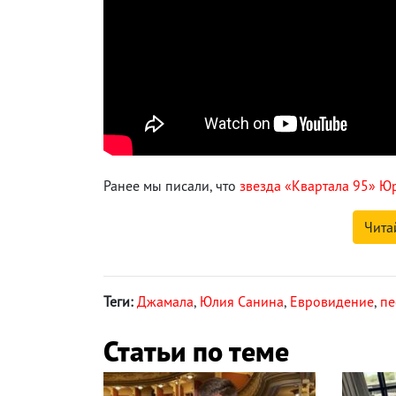
Ранее мы писали, что
звезда «Квартала 95» Ю
Чита
Теги:
Джамала
,
Юлия Санина
,
Евровидение
,
пе
Статьи по теме