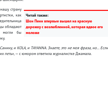
нашу страну
тистки, как
Читай также:
дительница
Шон Пенн впервые вышел на красную
ицы обладают
дорожку с возлюбленной, которая вдвое его
у могли бы
моложе
ку.
нину, и KOLA, и TAYANNA. Знаете, это не моя фраза, но... Есл
их петь»
, — с юмором ответила журналистке Джамала.