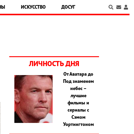
НЫ
ИСКУССТВО
ДОСУГ
ЛИЧНОСТЬ ДНЯ
От Аватара до
Под знаменем
небес –
лучшие
фильмы и
сериалы с
Сэмом
Уортингтоном