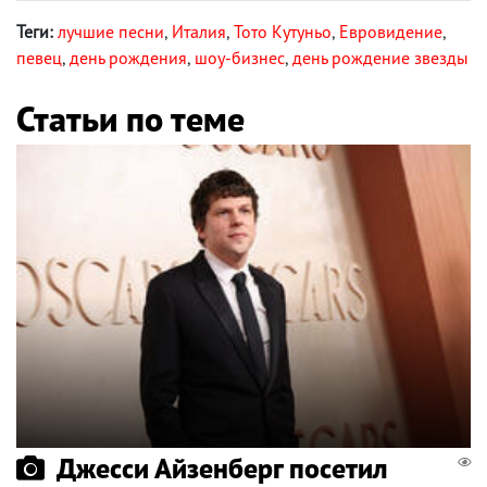
Теги:
лучшие песни
,
Италия
,
Тото Кутуньо
,
Евровидение
,
певец
,
день рождения
,
шоу-бизнес
,
день рождение звезды
Статьи по теме
Джесси Айзенберг посетил