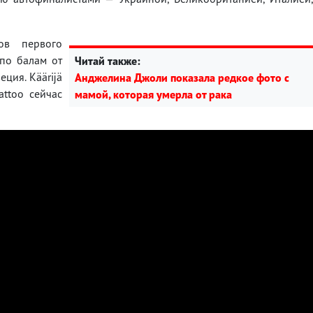
ов первого
 по балам от
Читай также:
ция. Käärijä
Анджелина Джоли показала редкое фото с
attoo сейчас
мамой, которая умерла от рака