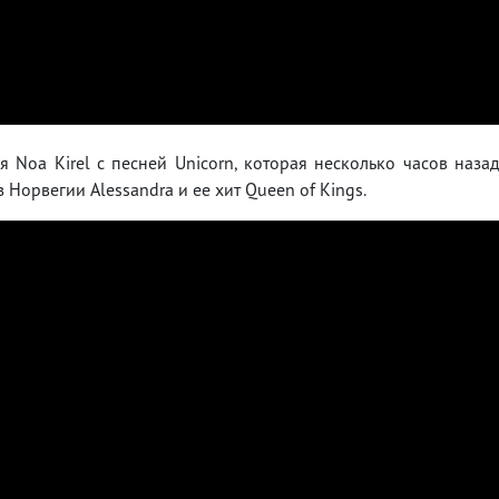
 Noa Kirel с песней Unicorn, которая несколько часов наза
 Норвегии Alessandra и ее хит Queen of Kings.