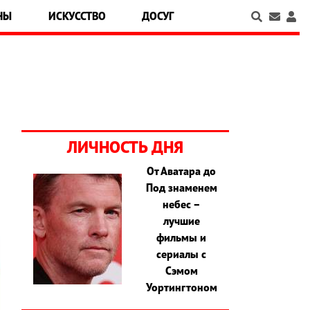
НЫ
ИСКУССТВО
ДОСУГ
ЛИЧНОСТЬ ДНЯ
От Аватара до
Под знаменем
небес –
лучшие
фильмы и
сериалы с
Сэмом
Уортингтоном