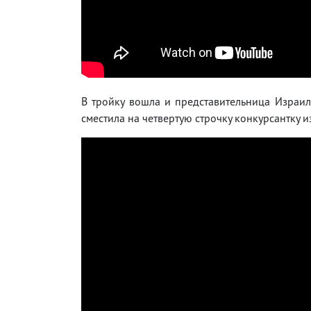
В тройку вошла и представительница Израиля
сместила на четвертую строчку конкурсантку из