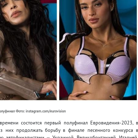
луфинал Фото: instagram.com/eurovision
 времени состоится первый полуфинал Евровидения-2023, 
 из них продолжать борьбу в финале песенного конкурса 
тью автофиналистами — Украиной, Великобританией, Италией