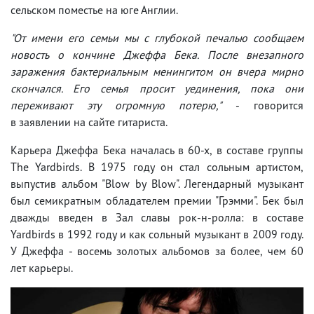
сельском поместье на юге Англии.
"От имени его семьи мы с глубокой печалью сообщаем
новость о кончине Джеффа Бека. После внезапного
заражения бактериальным менингитом он вчера мирно
скончался. Его семья просит уединения, пока они
переживают эту огромную потерю,"
- говорится
в заявлении на сайте гитариста.
Карьера Джеффа Бека началась в 60-х, в составе группы
The Yardbirds. В 1975 году он стал сольным артистом,
выпустив альбом "Blow by Blow". Легендарный музыкант
был семикратным обладателем премии "Грэмми". Бек был
дважды введен в Зал славы рок-н-ролла: в составе
Yardbirds в 1992 году и как сольный музыкант в 2009 году.
У Джеффа - восемь золотых альбомов за более, чем 60
лет карьеры.