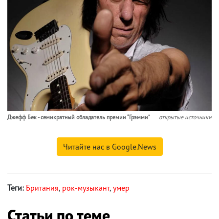
Джефф Бек - семикратный обладатель премии “Грэмми”
открытые источники
Читайте нас в Google.News
Теги:
Британия
,
рок-музыкант
,
умер
Статьи по теме