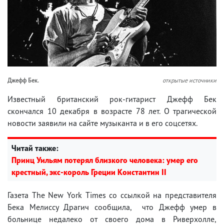
Джефф Бек.
открытые источники
Известный британский рок-гитарист Джефф Бек
скончался 10 декабря в возрасте 78 лет. О трагической
новости заявили на сайте музыканта и в его соцсетях.
Читай также:
Принц Уильям потерял близкого человека: умер его
крестный, экс-король Греции Константин II
Газета The New York Times со ссылкой на представителя
Бека Мелиссу Драгич сообщила, что Джефф умер в
больнице недалеко от своего дома в Риверхолле,