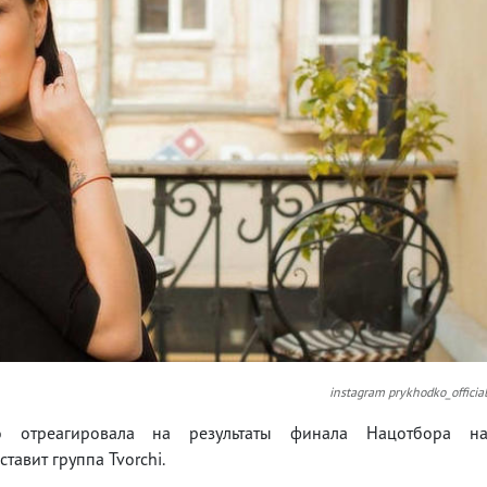
instagram prykhodko_officia
о отреагировала на результаты финала Нацотбора н
тавит группа Tvorchi.