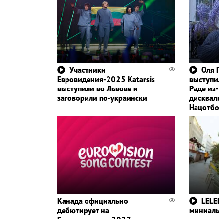
Участники
Оля 
Евровидения-2025 Katarsis
выступи
выступили во Львове и
Раде из-
заговорили по-украински
дисквал
Нацотбо
Канада официально
LELÉ
дебютирует на
миниаль