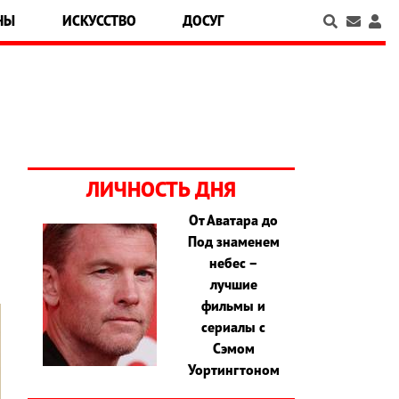
НЫ
ИСКУССТВО
ДОСУГ
ЛИЧНОСТЬ ДНЯ
От Аватара до
Под знаменем
небес –
лучшие
фильмы и
сериалы с
Сэмом
Уортингтоном