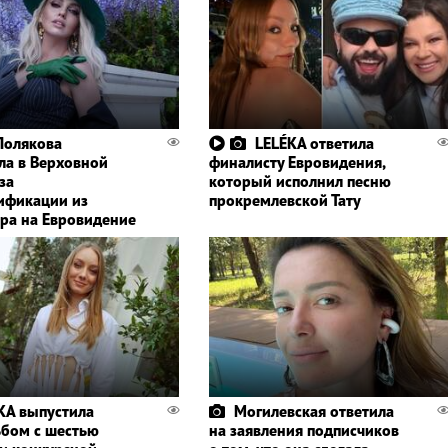
Полякова
LELÉKA ответила
ла в Верховной
финалисту Евровидения,
за
который исполнил песню
ификации из
прокремлевской Тату
ра на Евровидение
KA выпустила
Могилевская ответила
бом с шестью
на заявления подписчиков