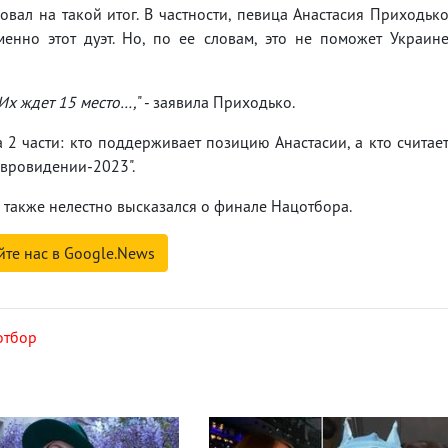
вал на такой итог. В частности, певица Анастасия Приходьк
енно этот дуэт. Но, по ее словам, это не поможет Украин
 Их ждет 15 место…,
" - заявила Приходько.
 2 части: кто поддерживает позицию Анастасии, а кто считае
Евровидении-2023".
 также нелестно высказался о финале Нацотбора.
йте нас в Google.News
отбор