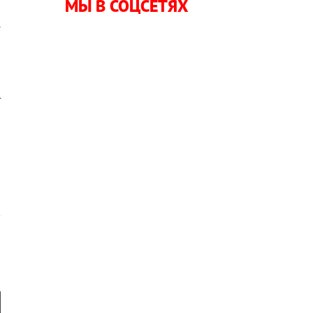
МЫ В СОЦСЕТЯХ
о
е
т