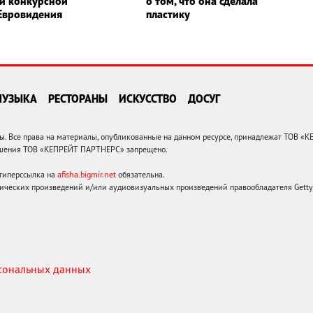
и конкурсной
о том, что она сделала
 Евровидения
пластику
МУЗЫКА
РЕСТОРАНЫ
ИСКУССТВО
ДОСУГ
 Все права на материалы, опубликованные на данном ресурсе, принадлежат ТОВ «
решения ТОВ «КЕПРЕЙТ ПАРТНЕРС» запрещено.
 гиперссылка на
afisha.bigmir.net
обязательна.
ических произведений и/или аудиовизуальных произведений правообладателя Getty I
рсональных данных