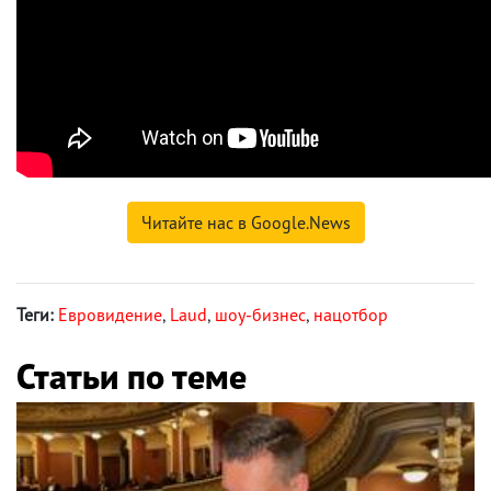
Читайте нас в Google.News
Теги:
Евровидение
,
Laud
,
шоу-бизнес
,
нацотбор
Статьи по теме