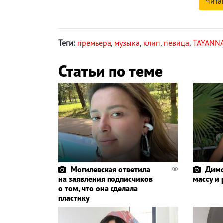
Чита
Теги:
премьера
,
музыка
,
клип
,
певица
,
TAYANN
Статьи по теме
Могилевская ответила
Димо
на заявления подписчиков
массу и
о том, что она сделала
пластику