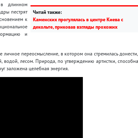
 в длинном
адры пестрят
Читай также:
основением к
Каменских прогулялась в центре Киева с
моциональное
декольте, приковав взгляды прохожих
формацию и
ее личное переосмысление, в котором она стремилась донести
, водой, лесом. Природа, по утверждению артистки, способн
руг заложена целебная энергия.