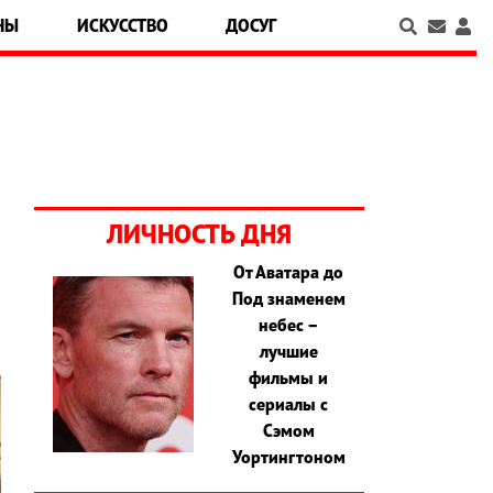
НЫ
ИСКУССТВО
ДОСУГ
ЛИЧНОСТЬ ДНЯ
От Аватара до
Под знаменем
небес –
лучшие
фильмы и
сериалы с
Сэмом
Уортингтоном