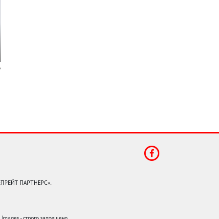
КЕПРЕЙТ ПАРТНЕРС».
mages - строго запрещено.