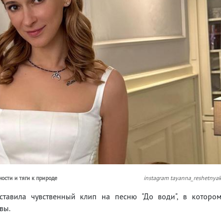
ости и тяги к природе
instagram tayanna_reshetnya
дставила чувственный клип на песню "До води", в которо
вы.