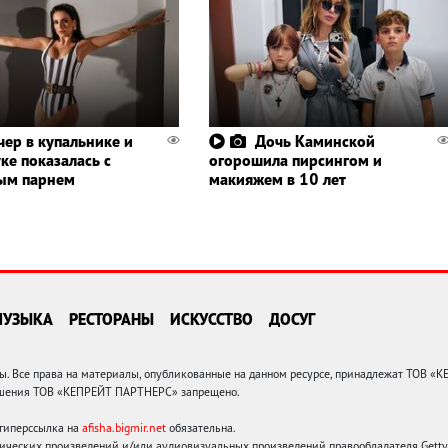
чер в купальнике и
Дочь Каминской
ке показалась с
огорошила пирсингом и
ым парнем
макияжем в 10 лет
МУЗЫКА
РЕСТОРАНЫ
ИСКУССТВО
ДОСУГ
 Все права на материалы, опубликованные на данном ресурсе, принадлежат ТОВ «
решения ТОВ «КЕПРЕЙТ ПАРТНЕРС» запрещено.
 гиперссылка на
afisha.bigmir.net
обязательна.
ических произведений и/или аудиовизуальных произведений правообладателя Getty I