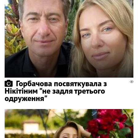
Горбачова посвяткувала з
Нікітіним "не задля третього
одруження"