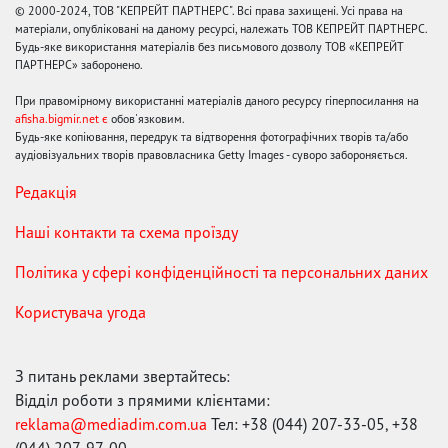
© 2000-2024, ТОВ "КЕПРЕЙТ ПАРТНЕРС". Всі права захищені. Усі права на
матеріали, опубліковані на даному ресурсі, належать ТОВ КЕПРЕЙТ ПАРТНЕРС.
Будь-яке використання матеріалів без письмового дозволу ТОВ «КЕПРЕЙТ
ПАРТНЕРС» заборонено.
При правомірному використанні матеріалів даного ресурсу гіперпосилання на
afisha.bigmir.net є
обов'язковим.
Будь-яке копіювання, передрук та відтворення фотографічних творів та/або
аудіовізуальних творів правовласника Getty Images - суворо забороняється.
Редакція
Наші контакти та схема проїзду
Політика у сфері конфіденційності та персональних даних
Користувача угода
З питань реклами звертайтесь:
Відділ роботи з прямими клієнтами:
reklama@mediadim.com.ua
Тел: +38 (044) 207-33-05, +38