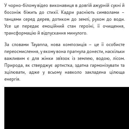
У чорно-білому відео виконавиця в довгій ажурній сукні й
босоніж біжить до стихії. Кадри расніють символами –
танцями серед дерев, дотиком до землі, рухом до води.
Усе це передає емоційний стан героїні, її очищення,
трансформацію й відпускання минулого.
За словами Tayanna, нова композиція – це її особисте
переосмислення, у якому вона прагнула донести, наскільки
важливим є для жінки зв’язок із землею, водою, лісом.
Природа, як стверджує артистка, здатна гармонізувати та
зцілювати, адже у всьому навколо закладена цілюща
енергія.