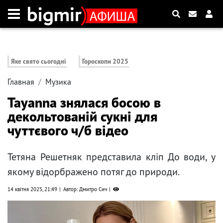
Яке свято сьогодні
Гороскопи 2025
Главная
Музика
Tayanna знялася босою в
декольтованій сукні для
чуттєвого ч/б відео
Тетяна Решетняк представила кліп До води, у
якому відорбражено потяг до природи.
14 квітня 2025, 21:49
Автор: Дмитро Сич