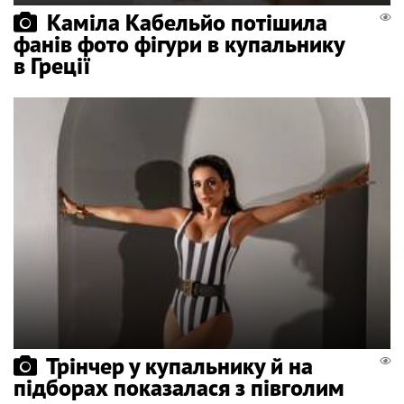
Каміла Кабельйо потішила
фанів фото фігури в купальнику
в Греції
Трінчер у купальнику й на
підборах показалася з півголим