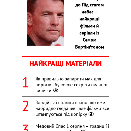
до Під стягом
небес –
найкращі
фільми й
серіали із
Семом
Вортінґтоном
НАЙКРАЩІ МАТЕРІАЛИ
Як правильно запарити мак для
пирогів і булочок: секрети смачної
випічки
Злодійські штампи в кіно: що вже
набридло глядачеві, але фільми все
штампуються під копірку
Медовий Спас 1 серпня – традиції і