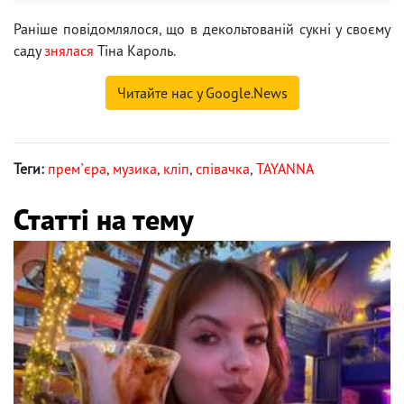
Раніше повідомлялося, що в декольтованій сукні у своєму
саду
знялася
Тіна Кароль.
Читайте нас у Google.News
Теги:
прем`єра
,
музика
,
кліп
,
співачка
,
TAYANNA
Статті на тему