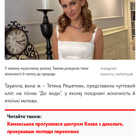
У новому музичному ролику Таянна розкрила теми
instagram
жіночності й потягу до природи
tayanna_reshetnyak
Tayanna, вона ж – Тетяна Решетняк, представила чуттєвий
кліп на пісню "До води", у якому поєднані жіночність й
етнічні мотиви.
Читайте також:
Каменських прогулялася центром Києва з декольте,
прикувавши погляди перехожих