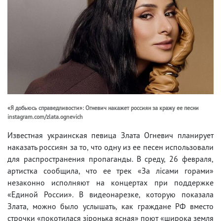
«Я добьюсь справедливости»: Огневич накажет россиян за кражу ее песни
instagram.com/zlata.ognevich
Известная украинская певица Злата Огневич планирует
наказать россиян за то, что одну из ее песен использовали
для распространения пропаганды. В среду, 26 февраля,
артистка сообщила, что ее трек «За лісами горами»
незаконно исполняют на концертах при поддержке
«Единой России». В видеонарезке, которую показала
Злата, можно было услышать, как граждане РФ вместо
строчки «покотилася зіронька ясная» поют «широка земля