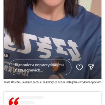
Злата Огневич накажет россиян за кражу ее песни instagram.com/zlata.ognevich