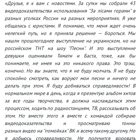
«Друзья, я к вам с новостями. За сутки мы собрали 43
видеодоказательства использования "За лісами горами" в
разных уголках России на разных мероприятиях. Я уже
общалась с юристами. Я понимаю, что меня ждет очень
нелегкий путь, но я приняла решение — бороться. Мы
нашли прошлогоднее выступление на украинском, но на
российском ТНТ на шоу "Песни". И это выступление
девушки оценивали Тимати и Баста, тоже, как бы
понимаете, не имея на это никакого права. Это трэш,
конечно. Но вы знаете, что я не буду молчать. Я не буду
спокойно смотреть, как воруют мои песни и ничего не
делать при этом. Я буду добиваться справедливости! В
нормальном мире в день, когда я презентую альбом хитов
за все годы творчества, я должна наслаждаться этим
процессом, ходить по радиостанциям, ТВ, рассказывать об
этом. Но вместо этого я вместе с командой собираю
видеодоказательства и просматриваю тонны
разных видео на "помойках" ВК и всему такому другому. Но
я добьюсь справедливости. Не получится воровать