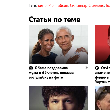
Теги:
кино
,
Мел Гибсон
,
Сильвестр Сталлоне
,
Го
Статьи по теме
Обама поздравила
От А
мужа в 65-летие, показав
знамене
его улыбку на фото
фильмы 
Уортинг