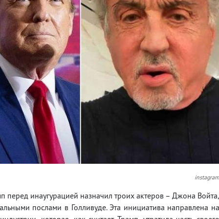
instagra
 перед инаугурацией назначил троих актеров – Джона Войта
альными послами в Голливуде. Эта инициатива направлена н
дустрии, которая, как считает Трамп, утратила часть своег