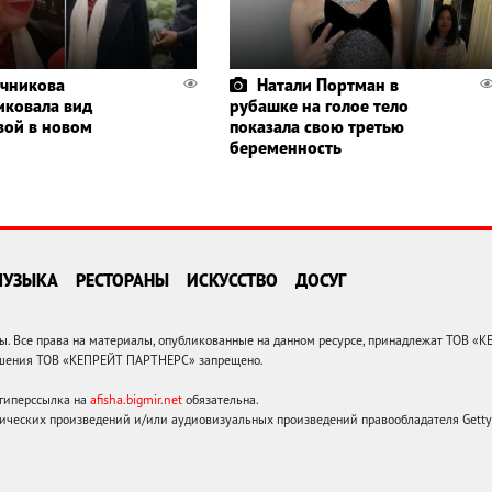
чникова
Натали Портман в
иковала вид
рубашке на голое тело
вой в новом
показала свою третью
беременность
МУЗЫКА
РЕСТОРАНЫ
ИСКУССТВО
ДОСУГ
 Все права на материалы, опубликованные на данном ресурсе, принадлежат ТОВ «
решения ТОВ «КЕПРЕЙТ ПАРТНЕРС» запрещено.
 гиперссылка на
afisha.bigmir.net
обязательна.
ических произведений и/или аудиовизуальных произведений правообладателя Getty I