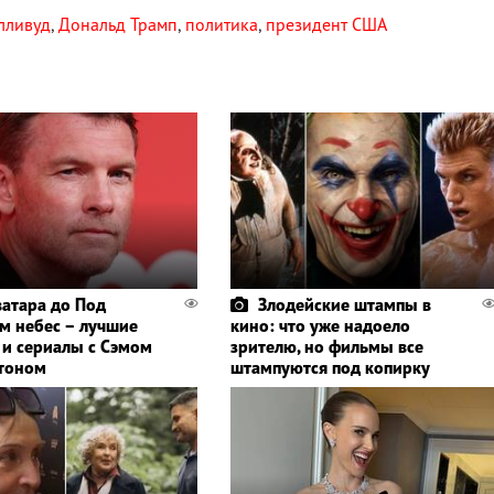
лливуд
,
Дональд Трамп
,
политика
,
президент США
ватара до Под
Злодейские штампы в
м небес – лучшие
кино: что уже надоело
и сериалы с Сэмом
зрителю, но фильмы все
тоном
штампуются под копирку