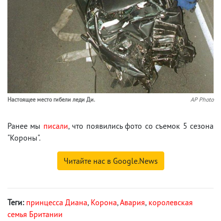
Настоящее место гибели леди Ди.
AP Photo
Ранее мы
писали
, что появились фото со съемок 5 сезона
"Короны".
Читайте нас в Google.News
Теги:
принцесса Диана
,
Корона
,
Авария
,
королевская
семья Британии