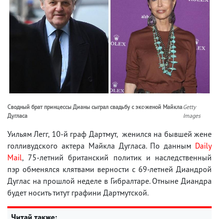
Сводный брат принцессы Дианы сыграл свадьбу с экс-женой Майкла
Getty
Дугласа
Images
Уильям Легг, 10-й граф Дартмут, женился на бывшей жене
голливудского актера Майкла Дугласа. По данным
Daily
Mail
, 75-летний британский политик и наследственный
пэр обменялся клятвами верности с 69-летней Диандрой
Дуглас на прошлой неделе в Гибралтаре. Отныне Диандра
будет носить титут графини Дартмутской.
Читай также: