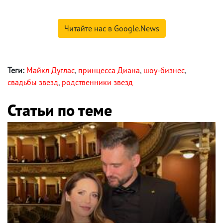
Читайте нас в Google.News
Теги:
Майкл Дуглас
,
принцесса Диана
,
шоу-бизнес
,
свадьбы звезд
,
родственники звезд
Статьи по теме