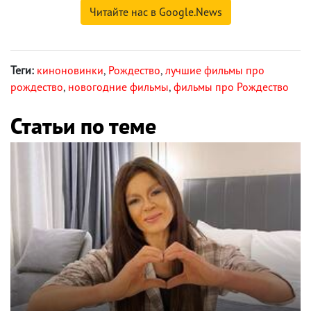
Читайте нас в Google.News
Теги:
киноновинки
,
Рождество
,
лучшие фильмы про
рождество
,
новогодние фильмы
,
фильмы про Рождество
Статьи по теме