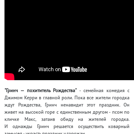
"Гринч — похититель Рождества"
- семейная комедия с
Джимом Керри в главной роли. Пока все жители городка
ждут Рождества, Гринч ненавидит этот праздник. Он
живет на высокой горе с единственным другом - псом по
кличке Макс, затаив обиду на жителей городка.
И однажды Гринч решается осуществить коварный
замысел - украсть праздник у горожан.