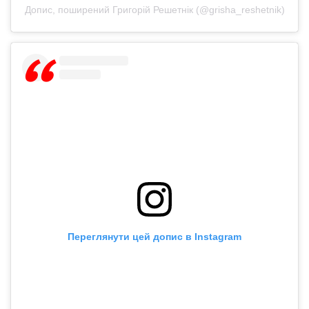
Допис, поширений Григорій Решетнік (@grisha_reshetnik)
Переглянути цей допис в Instagram