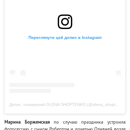
Переглянути цей допис в Instagram
Допис, поширений OLENA SHOPTENKO (@alena_shoptenko)
Марина Боржемская
по случаю праздника устроила
фотосессию с сыном Робертом и дочерью Оливией возле