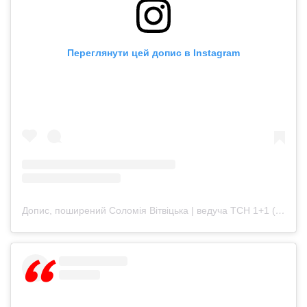
Переглянути цей допис в Instagram
Допис, поширений Соломія Вітвіцька | ведуча ТСН 1+1 (@solomiyavitvitska)