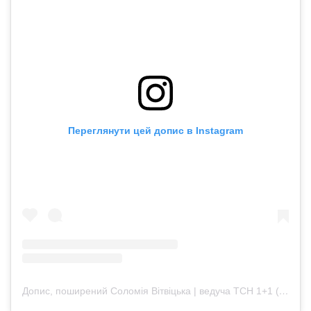
Переглянути цей допис в Instagram
Допис, поширений Соломія Вітвіцька | ведуча ТСН 1+1 (@solomiyavitvitska)