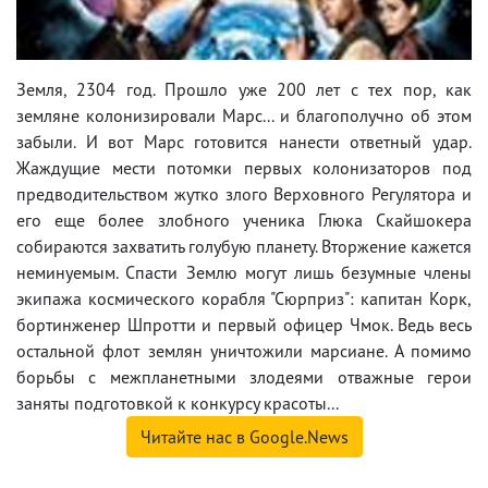
Земля, 2304 год. Прошло уже 200 лет с тех пор, как
земляне колонизировали Марс... и благополучно об этом
забыли. И вот Марс готовится нанести ответный удар.
Жаждущие мести потомки первых колонизаторов под
предводительством жутко злого Верховного Регулятора и
его еще более злобного ученика Глюка Скайшокера
собираются захватить голубую планету. Вторжение кажется
неминуемым. Спасти Землю могут лишь безумные члены
экипажа космического корабля "Сюрприз": капитан Корк,
бортинженер Шпротти и первый офицер Чмок. Ведь весь
остальной флот землян уничтожили марсиане. А помимо
борьбы с межпланетными злодеями отважные герои
заняты подготовкой к конкурсу красоты...
Читайте нас в Google.News