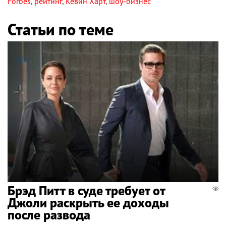
Forbes
,
рейтинг
,
Кевин Харт
,
шоу-бизнес
Статьи по теме
Брэд Питт в суде требует от
Джоли раскрыть ее доходы
после развода