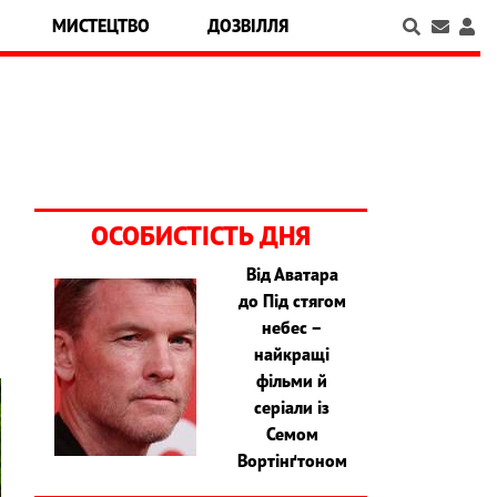
МИСТЕЦТВО
ДОЗВІЛЛЯ
ОСОБИСТІСТЬ ДНЯ
Від Аватара
до Під стягом
небес –
найкращі
фільми й
серіали із
Семом
Вортінґтоном