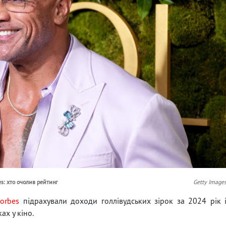
s: хто очолив рейтинг
Getty Image
Forbes
підрахували доходи голлівудських зірок за 2024 рік 
ах у кіно.