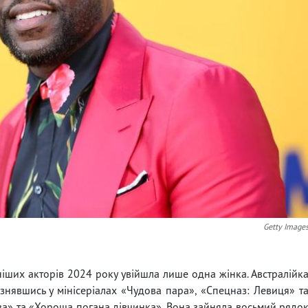
Getty Image
іших акторів 2024 року увійшла лише одна жінка. Австралійк
знявшись у мінісеріалах «Чудова пара», «Спецназ: Левиця» т
ава» та «Хороша погана дівчинка». Вона зайняла восьмий рядо