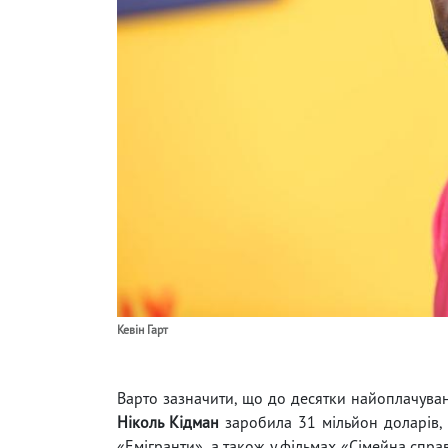
Кевін Гарт
Варто зазначити, що до десятки найоплачуван
Ніколь Кідман
заробила 31 мільйон доларів, 
«Емігранти», а також у фільмах «Сімейна спр