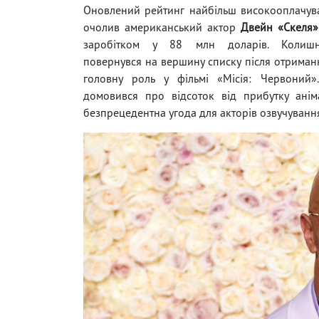
Оновлений рейтинг найбільш високооплачув
очолив американський актор
Двейн «Скеля
заробітком у 88 млн доларів. Колишн
повернувся на вершину списку після отриман
головну роль у фільмі «Місія: Червоний»
домовився про відсоток від прибутку ані
безпрецедентна угода для акторів озвучування