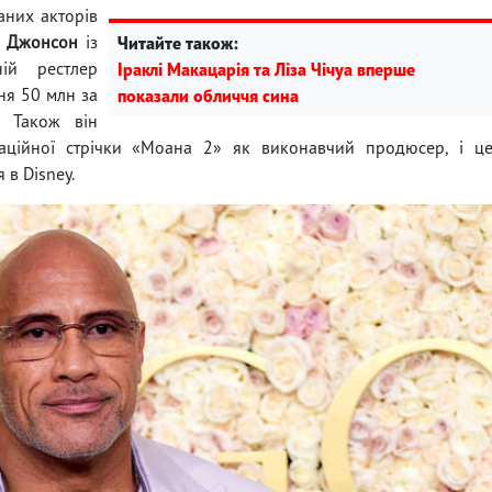
аних акторів
» Джонсон
із
Читайте також:
ій рестлер
Іраклі Макацарія та Ліза Чічуа вперше
ня 50 млн за
показали обличчя сина
. Також він
маційної стрічки «Моана 2» як виконавчий продюсер, і ц
 в Disney.