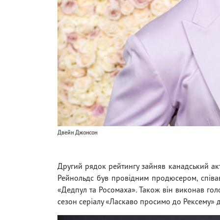
Двейн Джонсон
Другий рядок рейтингу зайняв канадський а
Рейнольдс був провідним продюсером, співав
«Дедпул та Росомаха». Також він виконав гол
сезон серіалу «Ласкаво просимо до Рексему» д