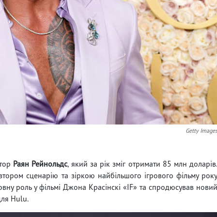
Getty Image
ктор
Раян Рейнольдс
, який за рік зміг отримати 85 млн доларів
тором сценарію та зіркою найбільшого ігрового фільму рок
овну роль у фільмі Джона Красінскі «IF» та спродюсував нови
ля Hulu.