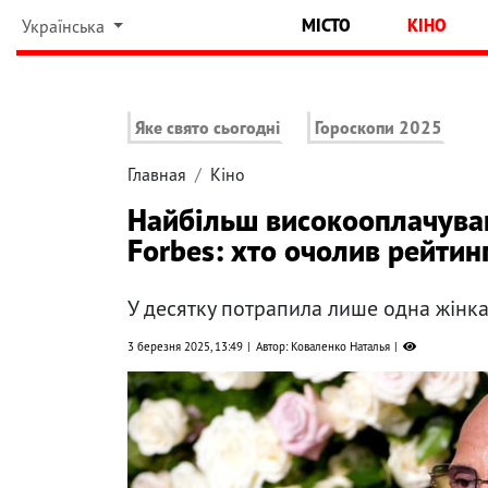
МІСТО
КІНО
Українська
Яке свято сьогодні
Гороскопи 2025
Главная
Кіно
Найбільш високооплачуван
Forbes: хто очолив рейтин
У десятку потрапила лише одна жінк
3 березня 2025, 13:49
Автор: Коваленко Наталья