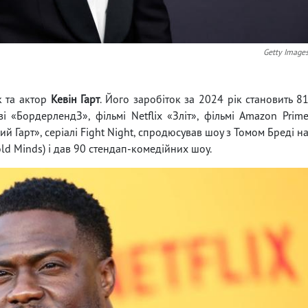
Getty Image
к та актор
Кевін Гарт
. Його заробіток за 2024 рік становить 8
зі «БордерлендЗ», фільмі Netflix «Зліт», фільмі Amazon Prim
ий Гарт», серіалі Fight Night, спродюсував шоу з Томом Бреді н
old Minds) і дав 90 стендап-комедійних шоу.