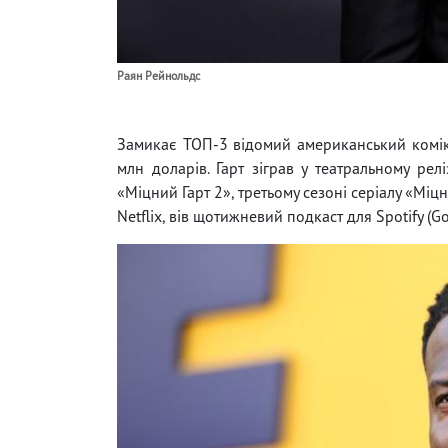
Раян Рейнольдс
Замикає ТОП-3 відомий американський комі
млн доларів. Гарт зіграв у театральному релі
«Міцний Гарт 2», третьому сезоні серіалу «Міцн
Netflix, вів щотижневий подкаст для Spotify (G