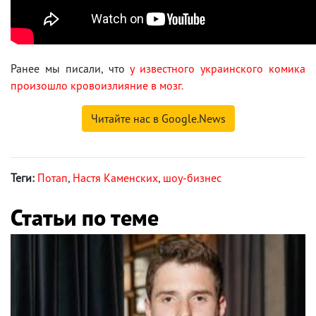
Ранее мы писали, что
у известного украинского комика
произошло кровоизлияние в мозг.
Читайте нас в Google.News
Теги:
Потап
,
Настя Каменских
,
шоу-бизнес
Статьи по теме