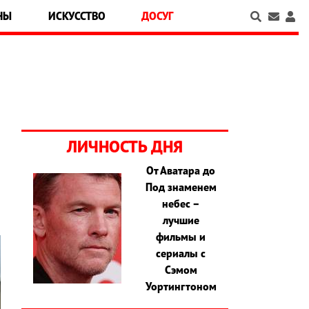
НЫ
ИСКУССТВО
ДОСУГ
ЛИЧНОСТЬ ДНЯ
От Аватара до
Под знаменем
небес –
лучшие
фильмы и
сериалы с
Сэмом
Уортингтоном