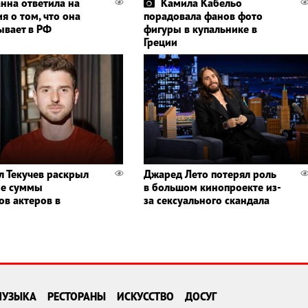
нна ответила на
Камила Кабельо
я о том, что она
порадовала фанов фото
ывает в РФ
фигуры в купальнике в
Греции
л Текучев раскрыл
Джаред Лето потерял роль
ые суммы
в большом кинопроекте из-
ов актеров в
за сексуального скандала
МУЗЫКА
РЕСТОРАНЫ
ИСКУССТВО
ДОСУГ