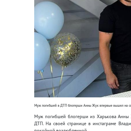
Муж погибшей в ДТП блогерши Анны Жук впервые вышел на связ
Муж погибшей блогерши из Харькова Анны Ж
ДТП. На своей странице в инстаграме Вла
покойной возлюбленной.