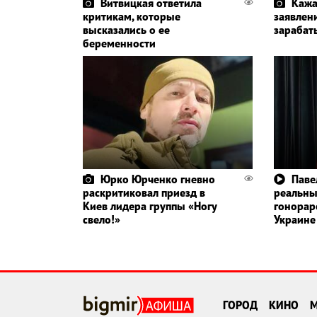
Витвицкая ответила
Кажа
критикам, которые
заявлени
высказались о ее
зарабат
беременности
Юрко Юрченко гневно
Паве
раскритиковал приезд в
реальн
Киев лидера группы «Ногу
гонорар
свело!»
Украине
ГОРОД
КИНО