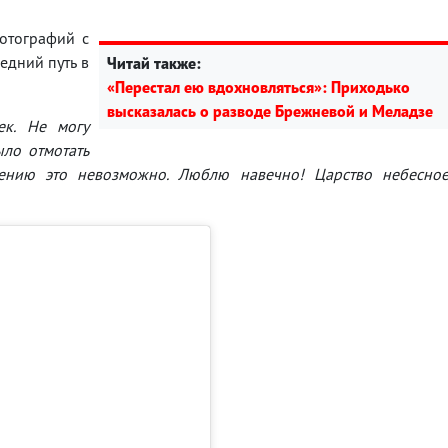
отографий с
едний путь в
Читай также:
«Перестал ею вдохновляться»: Приходько
высказалась о разводе Брежневой и Меладзе
к. Не могу
ыло отмотать
лению это невозможно. Люблю навечно! Царство небесно