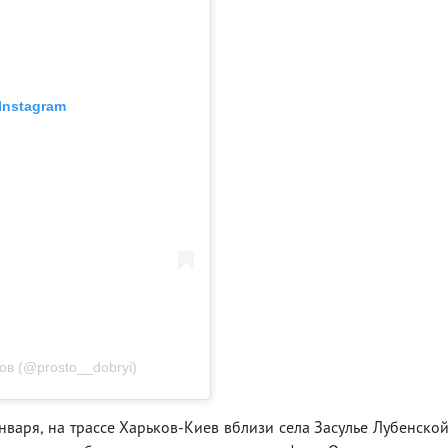
Instagram
в (@prosto__dobryi)
нваря, на трассе Харьков-Киев вблизи села Засулье Лубенско