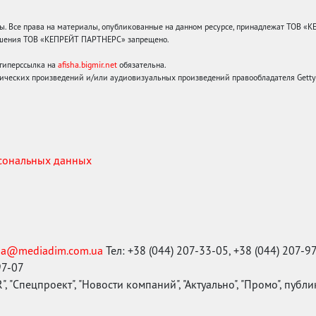
 Все права на материалы, опубликованные на данном ресурсе, принадлежат ТОВ «
решения ТОВ «КЕПРЕЙТ ПАРТНЕРС» запрещено.
 гиперссылка на
afisha.bigmir.net
обязательна.
ических произведений и/или аудиовизуальных произведений правообладателя Getty I
рсональных данных
ma@mediadim.com.ua
Тел: +38 (044) 207-33-05, +38 (044) 207-9
97-07
, "Спецпроект", "Новости компаний", "Актуально", "Промо", публ