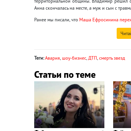
территориальной общины. Владимир решил со
Анна скончалась на месте, а муж и сын с трав
Ранее мы писали, что
Маша Ефросинина пережи
Чита
Теги:
Авария
,
шоу-бизнес
,
ДТП
,
смерть звезд
Статьи по теме