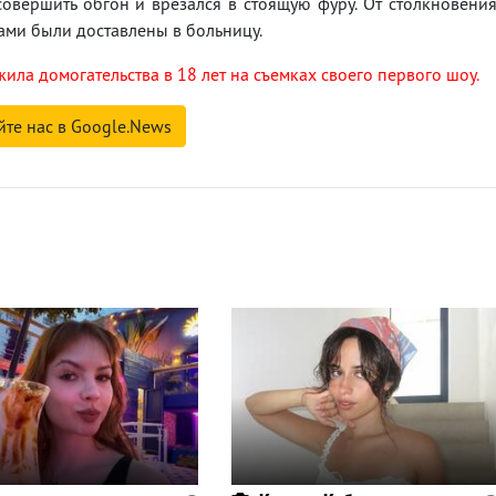
вершить обгон и врезался в стоящую фуру. От столкновени
мами были доставлены в больницу.
ла домогательства в 18 лет на съемках своего первого шоу.
йте нас в Google.News