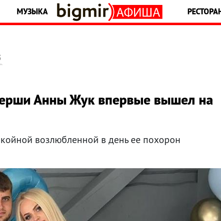
МУЗЫКА
РЕСТОРА
5
герши Анны Жук впервые вышел на
окойной возлюбленной в день ее похорон