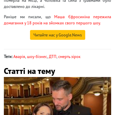
померла на місці, а чоловіка та сина з травмами було
доставлено до лікарні.
Раніше ми писали, що
Маша Єфросиніна пережила
домагання у 18 років на зйомках свого першого шоу.
Читайте нас у Google.News
Теги:
Аварія
,
шоу-бізнес
,
ДТП
,
смерть зірок
Статті на тему