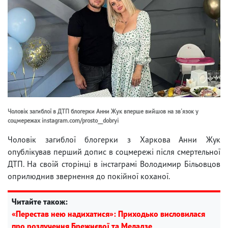
Чоловік загиблої в ДТП блогерки Анни Жук вперше вийшов на зв'язок у
соцмережах instagram.com/prosto__dobryi
Чоловік загиблої блогерки з Харкова Анни Жук
опублікував перший допис в соцмережі після смертельної
ДТП. На своїй сторінці в інстаграмі Володимир Більовцов
оприлюднив звернення до покійної коханої.
Читайте також:
«Перестав нею надихатися»: Приходько висловилася
про розлучення Брежнєвої та Меладзе