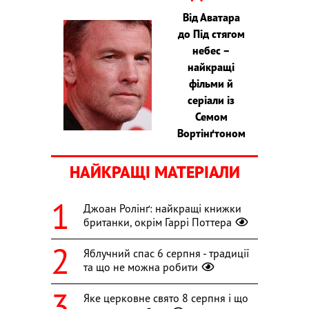
Від Аватара
до Під стягом
небес –
найкращі
фільми й
серіали із
Семом
Вортінґтоном
НАЙКРАЩІ МАТЕРІАЛИ
Джоан Ролінґ: найкращі книжки
британки, окрім Гаррі Поттера
Яблучний спас 6 серпня - традиції
та що не можна робити
Яке церковне свято 8 серпня і що