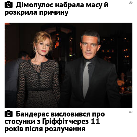
Дімопулос набрала масу й
розкрила причину
Бандерас висловився про
стосунки з Гріффіт через 11
років після розлучення