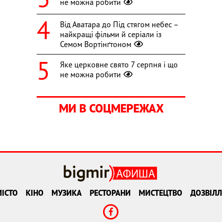
не можна робити
Від Аватара до Під стягом небес –
найкращі фільми й серіали із
Семом Вортінґтоном
Яке церковне свято 7 серпня і що
не можна робити
МИ В СОЦМЕРЕЖАХ
ІСТО
КІНО
МУЗИКА
РЕСТОРАНИ
МИСТЕЦТВО
ДОЗВІЛЛ