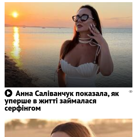
Анна Саліванчук показала, як
уперше в житті займалася
серфінгом