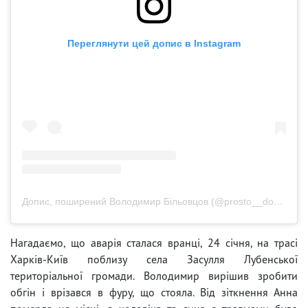
Переглянути цей допис в Instagram
Допис, поширений Володимир Більовцов (@prosto__dobryi)
Нагадаємо, що аварія сталася вранці, 24 січня, на трасі
Харків-Київ поблизу села Засулля Лубенської
територіальної громади. Володимир вирішив зробити
обгін і врізався в фуру, що стояла. Від зіткнення Анна