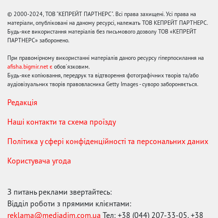
© 2000-2024, ТОВ "КЕПРЕЙТ ПАРТНЕРС". Всі права захищені. Усі права на
матеріали, опубліковані на даному ресурсі, належать ТОВ КЕПРЕЙТ ПАРТНЕРС.
Будь-яке використання матеріалів без письмового дозволу ТОВ «КЕПРЕЙТ
ПАРТНЕРС» заборонено.
При правомірному використанні матеріалів даного ресурсу гіперпосилання на
afisha.bigmir.net є
обов'язковим.
Будь-яке копіювання, передрук та відтворення фотографічних творів та/або
аудіовізуальних творів правовласника Getty Images - суворо забороняється.
Редакція
Наші контакти та схема проїзду
Політика у сфері конфіденційності та персональних даних
Користувача угода
З питань реклами звертайтесь:
Відділ роботи з прямими клієнтами:
reklama@mediadim.com.ua
Тел: +38 (044) 207-33-05, +38