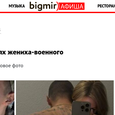
МУЗЫКА
РЕСТОРА
5
ях жениха-военного
новое фото