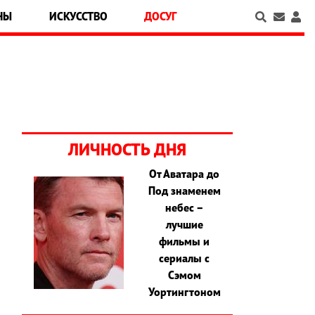
НЫ
ИСКУССТВО
ДОСУГ
ЛИЧНОСТЬ ДНЯ
От Аватара до
Под знаменем
небес –
лучшие
фильмы и
сериалы с
Сэмом
Уортингтоном