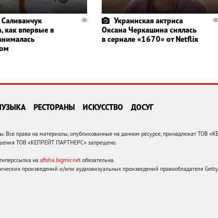
 Саливанчук
Украинская актриса
, как впервые в
Оксана Черкашина снялась
анималась
в сериале «1670» от Netflix
гом
МУЗЫКА
РЕСТОРАНЫ
ИСКУССТВО
ДОСУГ
 Все права на материалы, опубликованные на данном ресурсе, принадлежат ТОВ «
решения ТОВ «КЕПРЕЙТ ПАРТНЕРС» запрещено.
 гиперссылка на
afisha.bigmir.net
обязательна.
ических произведений и/или аудиовизуальных произведений правообладателя Getty I