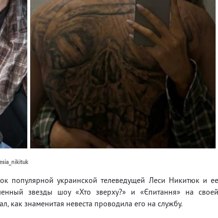
sia_nikituk
мок популярной украинской телеведущей Леси Никитюк и е
ленный звезды шоу «Хто зверху?» и «Єпитання» на свое
ал, как знаменитая невеста проводила его на службу.