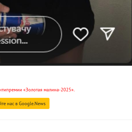
нтипремии «Золотая малина-2025».
йте нас в Google.News