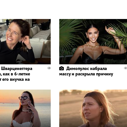
 Шварценеггера
Димопулос набрала
, как в 6-летие
массу и раскрыла причину
 его внучка на