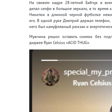
На свежем кадре 28-летний Бабчук в во
делал селфи в большое зеркало, в то время к
Никитюк в длинной черной футболке неж
его. В одной руке Дмитрий держал телефон, 
него был камуфляжный рюкзак и энергетическ
Мужчина решил оставить снимок без подп
диджея Ryan Celsius «ACID THUG».