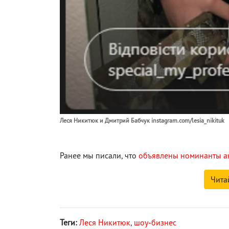
Леся Никитюк и Дмитрий Бабчук instagram.com/lesia_nikituk
Ранее мы писали, что
объявлены номинанты а
Чита
Теги:
Леся Никитюк
,
шоу-бизнес