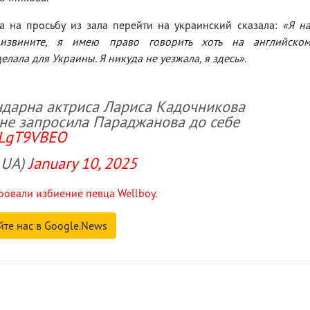
а на просьбу из зала перейти на украинский сказала:
«Я н
извините, я имею право говорить хоть на английско
елала для Украины. Я никуда не уезжала, я здесь».
ендарна актриса Лариса Кадочникова
х не запросила Параджанова до себе
7XLgT9VBEO
_UA)
January 10, 2025
овали избиение певца Wellboy.
йте нас в Google.News