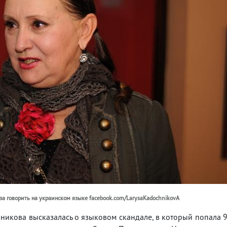
за говорить на украинском языке facebook.com/LarysaKadochnikovA
никова высказалась о языковом скандале, в который попала 