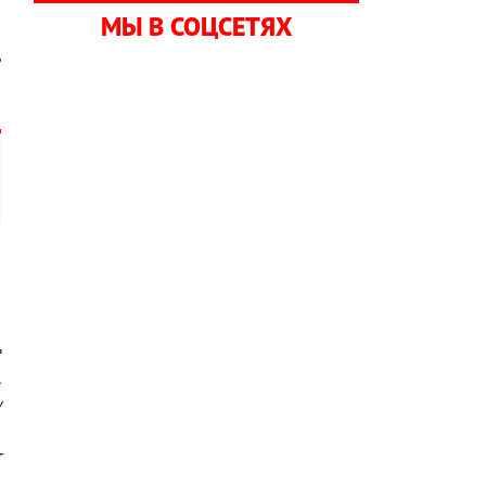
о
МЫ В СОЦСЕТЯХ
а
ь
о
,
е
.
у
,
т