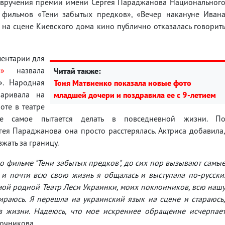
 вручения премии имени Сергея Параджанова Национальног
а фильмов «Тени забытых предков», «Вечер накануне Иван
 на сцене Киевского дома кино публично отказалась говорит
ментарии для
м»
назвала
Читай также:
». Народная
Тоня Матвиенко показала новые фото
варивала на
младшей дочери и поздравила ее с 9-летием
оте в театре
 самое пытается делать в повседневной жизни. П
ея Параджанова она просто расстерялась. Актриса добавила
жать за границу.
о фильме "Тени забытых предков", до сих пор вызывают самы
 и почти всю свою жизнь я общалась и выступала по-русски
ой родной Театр Леси Украинки, моих поклонников, всю наш
ираюсь. Я перешла на украинский язык на сцене и стараюсь
в жизни. Надеюсь, что мое искреннее обращение исчерпае
очникова.