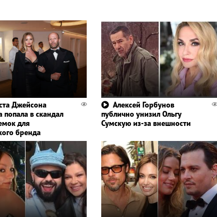
ста Джейсона
Алексей Горбунов
а попала в скандал
публично унизил Ольгу
емок для
Сумскую из-за внешности
кого бренда