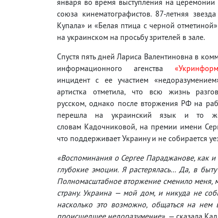
января во время выступления на церемонии
союза кинематографистов. 87-летняя звезд
Купала» и «Белая птица с черной отметиной»
на украинском на просьбу зрителей в зале.
Спустя пять дней Лариса Валентиновна в ком
информационного агенства
«Укринфор
инцидент с ее участием «недоразумением
артистка отметила, что всю жизнь разго
русском, однако после вторжения РФ на раб
перешла на украинский язык и то же
словам Кадочниковой, на премии имени Серг
что поддерживает Украину и не собирается уез
«Воспоминания о Сергее Параджанове, как и 
глубокие эмоции. Я растерялась… Да, в быту
Полномасштабное вторжение сменило меня, м
страну. Украина — мой дом, и никуда не соб
насколько это возможно, общаться на нем 
происшедшее недоразумение»,
— сказала Кад