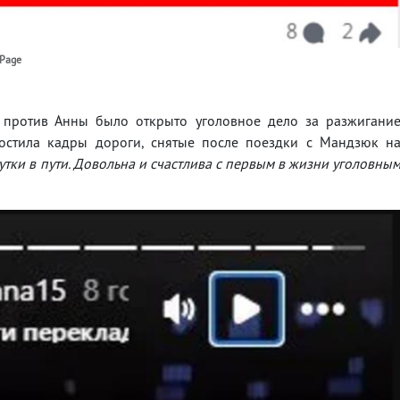
lPage
о против Анны было открыто уголовное дело за разжигани
постила кадры дороги, снятые после поездки с Мандзюк н
утки в пути. Довольна и счастлива с первым в жизни уголовны