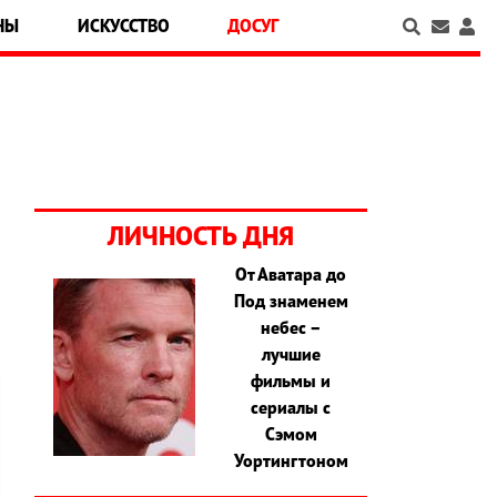
НЫ
ИСКУССТВО
ДОСУГ
ЛИЧНОСТЬ ДНЯ
От Аватара до
Под знаменем
небес –
лучшие
фильмы и
сериалы с
Сэмом
Уортингтоном