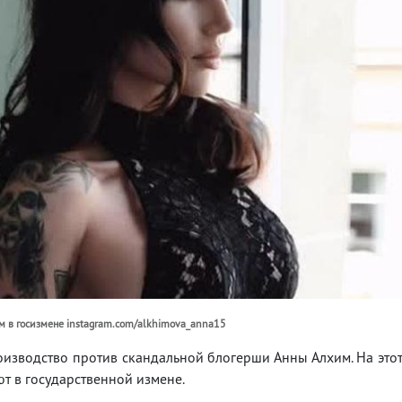
м в госизмене instagram.com/alkhimova_anna15
изводство против скандальной блогерши Анны Алхим. На это
ют в государственной измене.