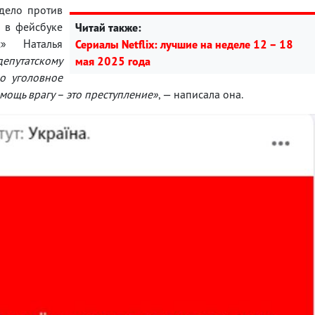
 дело против
 в фейсбуке
Читай также:
» Наталья
Сериалы Netflix: лучшие на неделе 12 – 18
путатскому
мая 2025 года
о уголовное
мощь врагу – это преступление»
, — написала она.