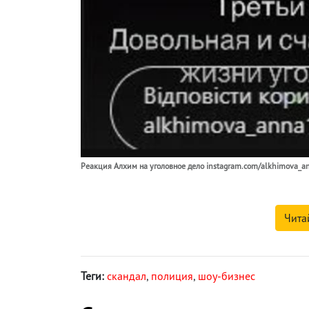
Реакция Алхим на уголовное дело instagram.com/alkhimova_a
Чита
Теги:
скандал
,
полиция
,
шоу-бизнес