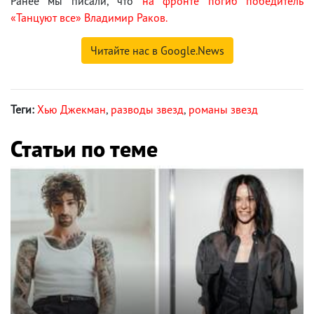
Ранее мы писали, что
на фронте погиб победитель
«Танцуют все» Владимир Раков.
Читайте нас в Google.News
Теги:
Хью Джекман
,
разводы звезд
,
романы звезд
Статьи по теме