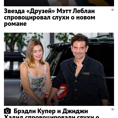
Звезда «Друзей» Мэтт Леблан
спровоцировал слухи о новом
романе
Брэдли Купер и Джиджи
Хадид спровоцировали слухи о