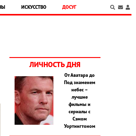
НЫ
ИСКУССТВО
ДОСУГ
ЛИЧНОСТЬ ДНЯ
От Аватара до
Под знаменем
небес –
лучшие
фильмы и
сериалы с
Сэмом
Уортингтоном