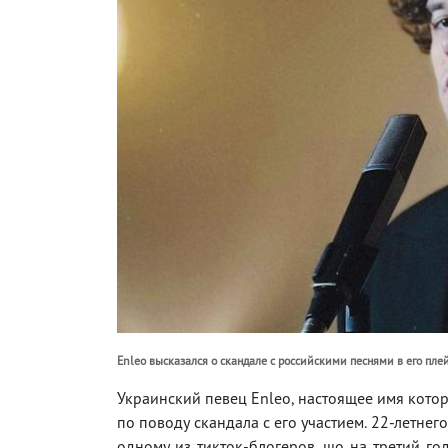
Enleo высказался о скандале с российскими песнями в его пле
Украинский певец Enleo, настоящее имя кото
по поводу скандала с его участием. 22-летнег
одному из тикток-блогеров, що на третий г