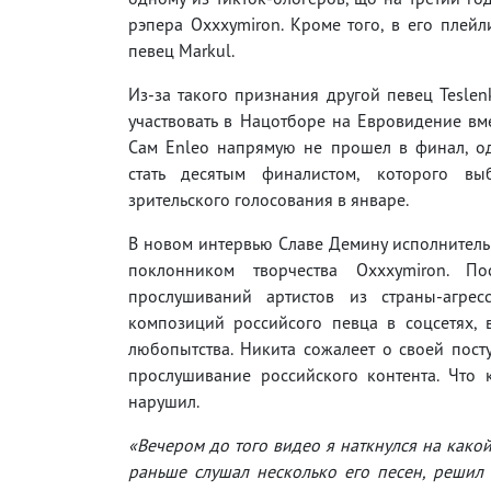
рэпера Oxxxymiron. Кроме того, в его плейл
певец Markul.
Из-за такого признания другой певец Teslen
участвовать в Нацотборе на Евровидение вме
Сам Enleo напрямую не прошел в финал, о
стать десятым финалистом, которого вы
зрительского голосования в январе.
В новом интервью Славе Демину исполнитель 
поклонником творчества Oxxxymiron. П
прослушиваний артистов из страны-агрес
композиций российсого певца в соцсетях, 
любопытства. Никита сожалеет о своей посту
прослушивание российского контента. Что к
нарушил.
«Вечером до того видео я наткнулся на какой
раньше слушал несколько его песен, решил п