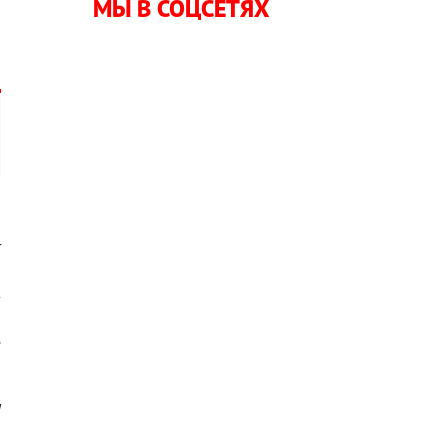
МЫ В СОЦСЕТЯХ
й
л
т
о
з
а
е
ы
,