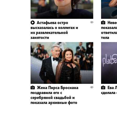
Астафьева остро
Неве
высказалась о коллегах и
показал
их развлекательной
ответил
занятости
тела
Жена Пирса Броснана
Ева 
поздравила его с
сделала
серебряной свадьбой и
показала архивные фото