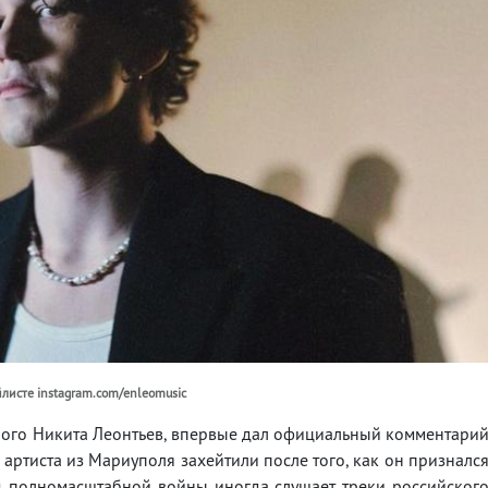
йлисте instagram.com/enleomusic
рого Никита Леонтьев, впервые дал официальный комментари
о артиста из Мариуполя захейтили после того, как он призналс
од полномасштабной войны иногда слушает треки российског