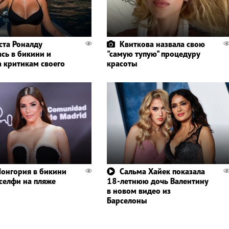
ста Роналду
Квиткова назвала свою
ась в бикини и
"самую тупую" процедуру
а критикам своего
красоты
Лонгория в бикини
Сальма Хайек показала
 селфи на пляже
18-летнюю дочь Валентину
в новом видео из
Барселоны