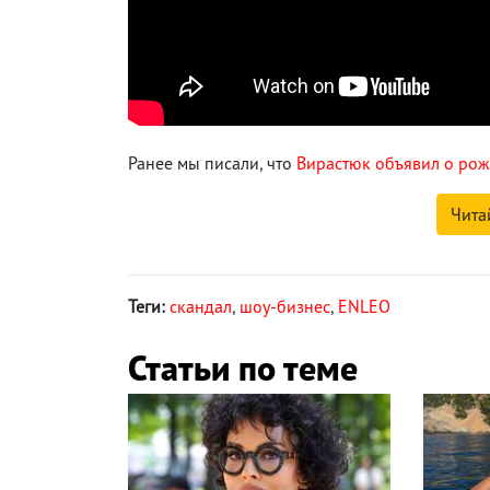
Ранее мы писали, что
Вирастюк объявил о рож
Чита
Теги:
скандал
,
шоу-бизнес
,
ENLEO
Статьи по теме