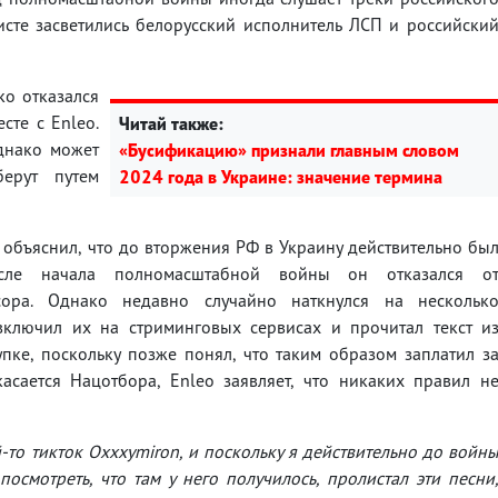
исте засветились белорусский исполнитель ЛСП и российски
ko отказался
сте с Enleo.
Читай также:
днако может
«Бусификацию» признали главным словом
берут путем
2024 года в Украине: значение термина
объяснил, что до вторжения РФ в Украину действительно бы
осле начала полномасштабной войны он отказался о
сора. Однако недавно случайно наткнулся на нескольк
включил их на стриминговых сервисах и прочитал текст и
пке, поскольку позже понял, что таким образом заплатил з
асается Нацотбора, Enleo заявляет, что никаких правил н
-то тикток Oxxxymiron, и поскольку я действительно до войн
осмотреть, что там у него получилось, пролистал эти песни