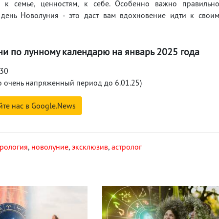
 к семье, ценностям, к себе. Особенно важно правильн
день Новолуния - это даст вам вдохновение идти к свои
и по лунному календарю на январь 2025 года
 30
ро очень напряженный период до 6.01.25)
йте нас в Google.News
трология
,
новолуние
,
эксклюзив
,
астролог