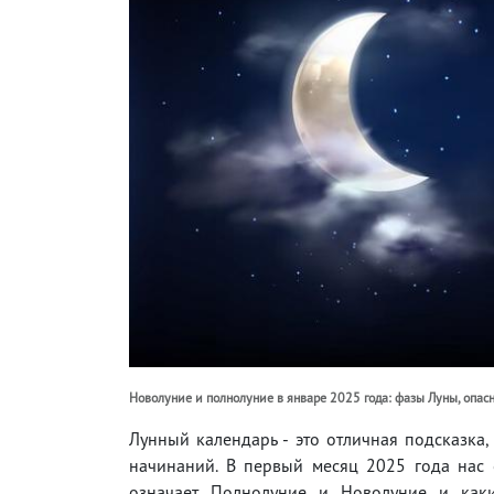
Новолуние и полнолуние в январе 2025 года: фазы Луны, опас
Лунный календарь - это отличная подсказк
начинаний. В первый месяц 2025 года нас о
означает Полнолуние и Новолуние и как