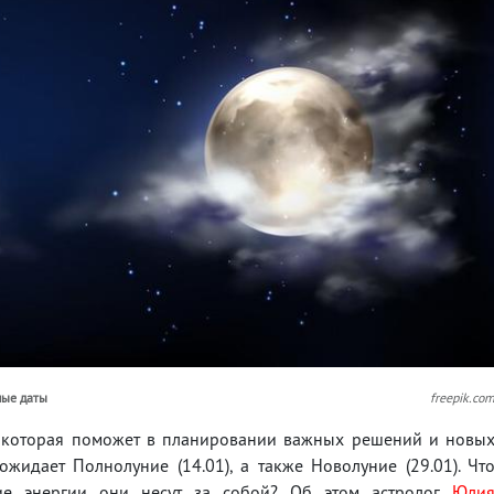
ные даты
freepik.co
а, которая поможет в планировании важных решений и новы
жидает Полнолуние (14.01), а также Новолуние (29.01). Чт
ие энергии они несут за собой? Об этом астролог
Юли