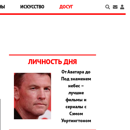
НЫ
ИСКУССТВО
ДОСУГ
ЛИЧНОСТЬ ДНЯ
От Аватара до
Под знаменем
небес –
лучшие
фильмы и
сериалы с
Сэмом
Уортингтоном