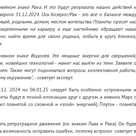
мейном знаке Рака. И это будут результаты наших действий 
рога 31.12.2024. Ось Козерог/Рак - это все о балансе межд
мьей, родными, домом, местом жительства. Планеты просят на
 нацеленными на карьеру, а еще настойчиво обращают наш
но найти время для своих родных, побыть в кругу близких
я.
ссивном знаке Водолея. Это мощные энергии для свершений
и, новейших технологий - манит нас выйти из тени. Заявите 
ием. Также могут подниматься вопросы коллективной работы
ему окружению"
, - советует эксперт.
1.12. 2024 по 06.01.25 следует быть особенно острожными 
еты будут в точной оппозиции друг с другом, а именно Марс 
ют планетой со сложной и «злой» энергией), Плутон - планет
ть ретроградное движение (по знакам Льва и Рака). Он буд
ь возможность исправить ошибки, поэтому астролог советует 