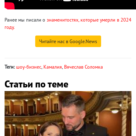
Ранее мы писали о
знаменитостях, которые умерли в 2024
году.
Читайте нас в Google.News
Теги:
шоу-бизнес
,
Камалия
,
Вячеслав Соломка
Статьи по теме