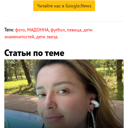
Читайте нас в Google.News
Теги:
фото
,
МАДОННА
,
футбол
,
певица
,
дети
знаменитостей
,
дети звезд
Статьи по теме