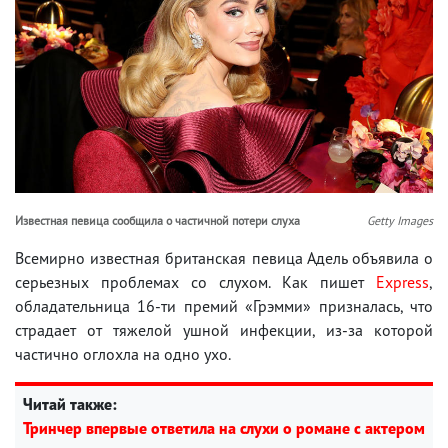
Известная певица сообщила о частичной потери слуха
Getty Images
Всемирно известная британская певица Адель объявила о
серьезных проблемах со слухом. Как пишет
Express
,
обладательница 16-ти премий «Грэмми» призналась, что
страдает от тяжелой ушной инфекции, из-за которой
частично оглохла на одно ухо.
Читай также:
Тринчер впервые ответила на слухи о романе с актером