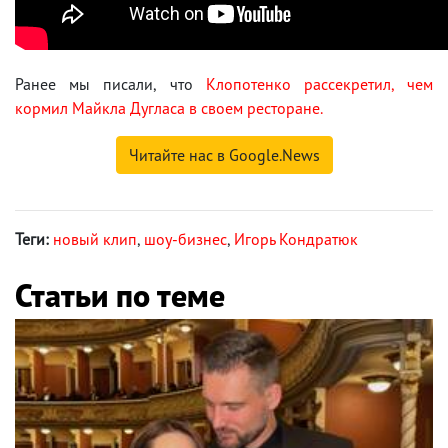
Ранее мы писали, что
Клопотенко рассекретил, чем
кормил Майкла Дугласа в своем ресторане.
Читайте нас в Google.News
Теги:
новый клип
,
шоу-бизнес
,
Игорь Кондратюк
Статьи по теме