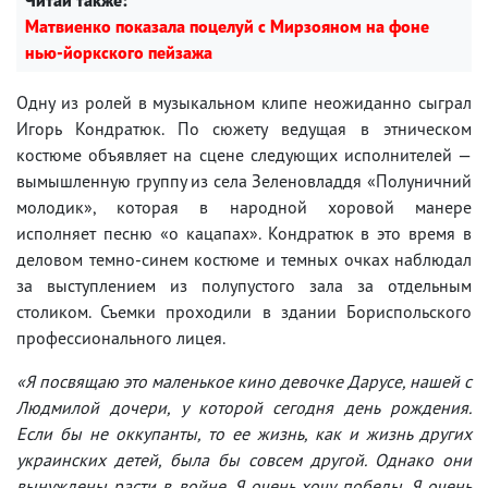
Матвиенко показала поцелуй с Мирзояном на фоне
нью-йоркского пейзажа
Одну из ролей в музыкальном клипе неожиданно сыграл
Игорь Кондратюк. По сюжету ведущая в этническом
костюме объявляет на сцене следующих исполнителей —
вымышленную группу из села Зеленовладдя «Полуничний
молодик», которая в народной хоровой манере
исполняет песню «о кацапах». Кондратюк в это время в
деловом темно-синем костюме и темных очках наблюдал
за выступлением из полупустого зала за отдельным
столиком. Съемки проходили в здании Бориспольского
профессионального лицея.
«Я посвящаю это маленькое кино девочке Дарусе, нашей с
Людмилой дочери, у которой сегодня день рождения.
Если бы не оккупанты, то ее жизнь, как и жизнь других
украинских детей, была бы совсем другой. Однако они
вынуждены расти в войне. Я очень хочу победы. Я очень