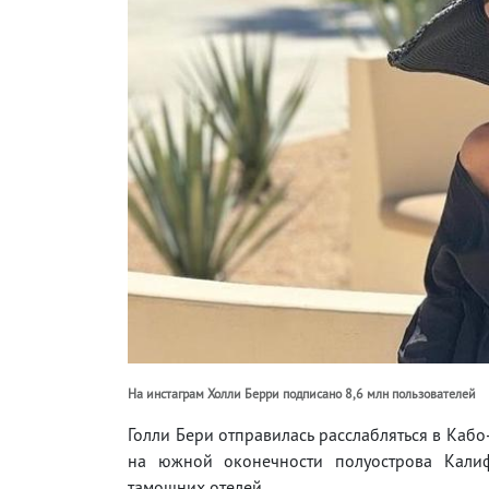
На инстаграм Холли Берри подписано 8,6 млн пользователей
Голли Бери отправилась расслабляться в Каб
на южной оконечности полуострова Калиф
тамошних отелей.