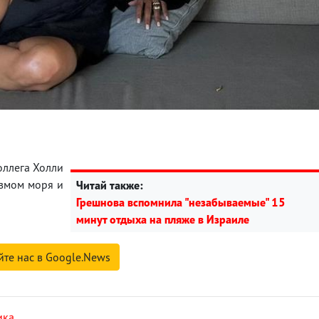
оллега Холли
змом моря и
Читай также:
Грешнова вспомнила "незабываемые" 15
минут отдыха на пляже в Израиле
йте нас в Google.News
ика