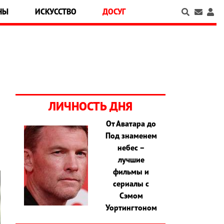
НЫ
ИСКУССТВО
ДОСУГ
ЛИЧНОСТЬ ДНЯ
От Аватара до
Под знаменем
небес –
лучшие
фильмы и
сериалы с
Сэмом
Уортингтоном