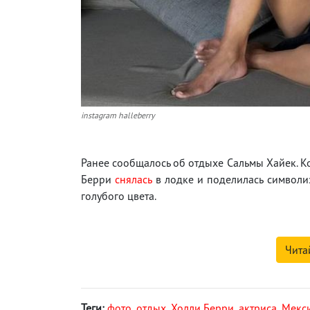
instagram halleberry
Ранее сообщалось об отдыхе Сальмы Хайек. К
Берри
снялась
в лодке и поделилась символи
голубого цвета.
Чита
Теги:
фото
,
отдых
,
Холли Берри
,
актриса
,
Мекс