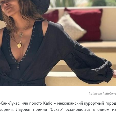
instagram halleberr
о-Сан-Лукас, или просто Кабо – мексиканский курортный горо
орния. Лауреат премии "Оскар" остановилась в одном и