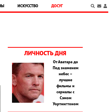
НЫ
ИСКУССТВО
ДОСУГ
ЛИЧНОСТЬ ДНЯ
От Аватара до
Под знаменем
небес –
лучшие
фильмы и
сериалы с
Сэмом
Уортингтоном