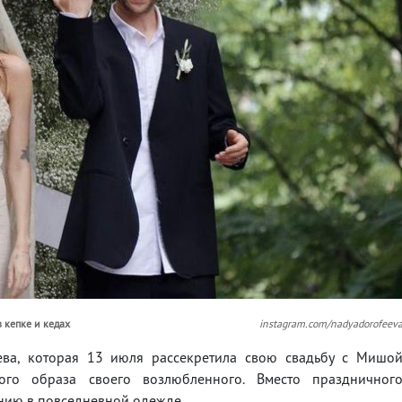
 кепке и кедах
instagram.com/nadyadorofeev
ва, которая 13 июля рассекретила свою свадьбу с Мишо
ого образа своего возлюбленного. Вместо праздничног
нию в повседневной одежде.