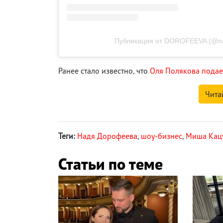
Публикация от DOROFEEVA (@na
Ранее стало известно, что
Оля Полякова подает
Чита
Теги:
Надя Дорофеева
,
шоу-бизнес
,
Миша Кац
Статьи по теме