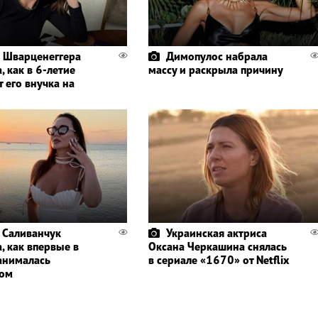
 Шварценеггера
Димопулос набрала
, как в 6-летие
массу и раскрыла причину
 его внучка на
 Саливанчук
Украинская актриса
, как впервые в
Оксана Черкашина снялась
анималась
в сериале «1670» от Netflix
гом