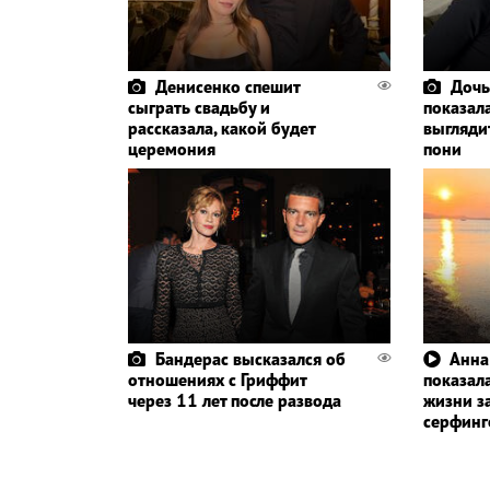
Денисенко спешит
Дочь
сыграть свадьбу и
показала
рассказала, какой будет
выглядит
церемония
пони
Бандерас высказался об
Анна
отношениях с Гриффит
показала
через 11 лет после развода
жизни з
серфин