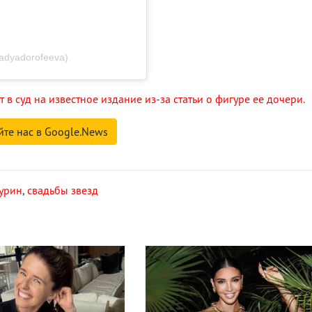
dyadorofeeva)
 в суд на известное издание из-за статьи о фигуре ее дочери.
йте нас в Google.News
урин
,
свадьбы звезд