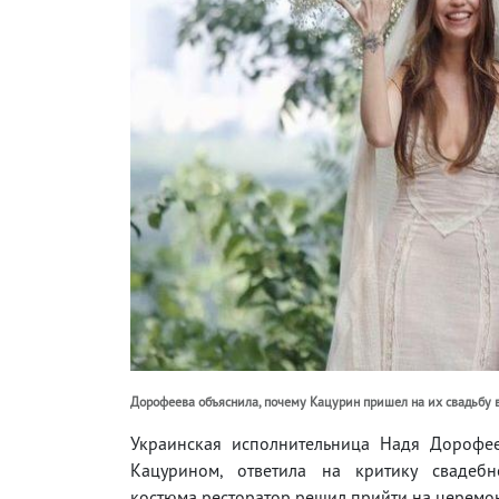
Дорофеева объяснила, почему Кацурин пришел на их свадьбу в
Украинская исполнительница Надя Дорофее
Кацурином, ответила на критику свадебн
костюма ресторатор решил прийти на церемо