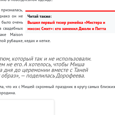
призналась,
днако он не
Читай также:
и было очень
Вышел первый тизер римейка «Мистера и
На свадебных
миссис Смит»: кто заменил Джоли и Питта
аке Maison
лой рубашке, кедах и кепке.
юм, который так и не использовали.
ем не его. А хотелось, чтобы Миша
а дня до церемонии вместе с Таней
 образ», — поделилась Дорофеева.
ла, что их с Мишей скромный праздник в кругу самых близки
ородина.