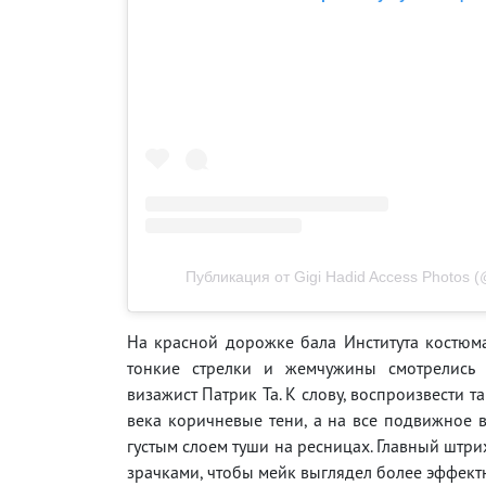
Публикация от Gigi Hadid Access Photos (
На красной дорожке бала Института костюм
тонкие стрелки и жемчужины смотрелись н
визажист Патрик Та. К слову, воспроизвести т
века коричневые тени, а на все подвижное 
густым слоем туши на ресницах. Главный штр
зрачками, чтобы мейк выглядел более эффект