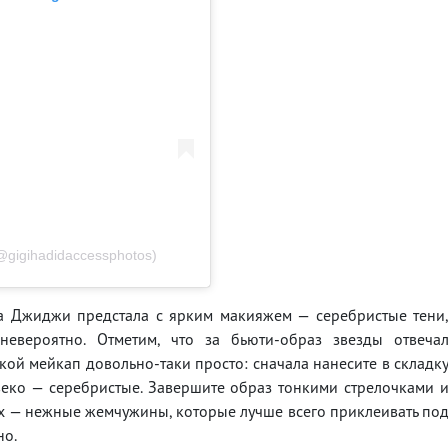
@gigihadidaccessphotos)
а Джиджи предстала с ярким макияжем — серебристые тени
евероятно. Отметим, что за бьюти-образ звезды отвеча
акой мейкап довольно-таки просто: сначала нанесите в складк
веко — серебристые. Завершите образ тонкими стрелочками 
их — нежные жемчужины, которые лучше всего приклеивать по
но.