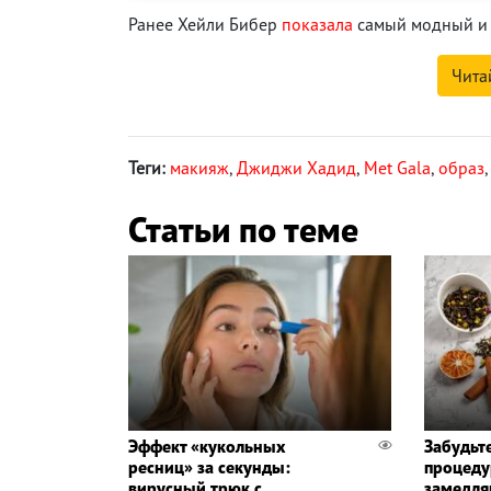
Ранее Хейли Бибер
показала
самый модный и 
Чита
Теги:
макияж
,
Джиджи Хадид
,
Met Gala
,
образ
Статьи по теме
Эффект «кукольных
Забудьт
ресниц» за секунды:
процеду
вирусный трюк с
замедля