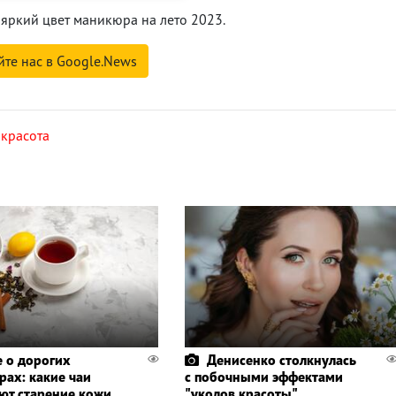
яркий цвет маникюра на лето 2023.
йте нас в Google.News
,
красота
е о дорогих
Денисенко столкнулась
рах: какие чаи
с побочными эффектами
ют старение кожи
"уколов красоты"