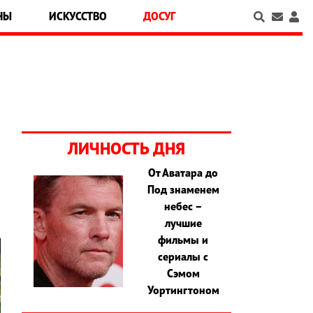
НЫ
ИСКУССТВО
ДОСУГ
ЛИЧНОСТЬ ДНЯ
От Аватара до
Под знаменем
небес –
лучшие
фильмы и
сериалы с
Сэмом
Уортингтоном