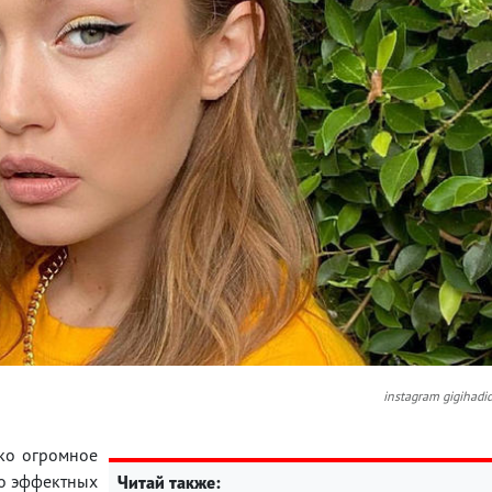
instagram gigihadi
ько огромное
го эффектных
Читай также: