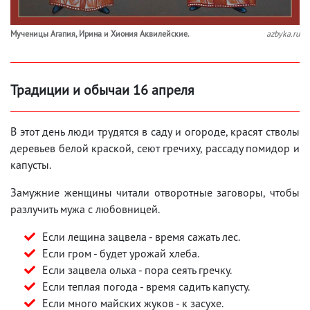
Мученицы Агапия, Ирина и Хиония Аквилейские.
azbyka.ru
Традиции и обычаи 16 апреля
В этот день люди трудятся в саду и огороде, красят стволы
деревьев белой краской, сеют гречиху, рассаду помидор и
капусты.
Замужние женщины читали отворотные заговоры, чтобы
разлучить мужа с любовницей.
Если лещина зацвела - время сажать лес.
Если гром - будет урожай хлеба.
Если зацвела ольха - пора сеять гречку.
Если теплая погода - время садить капусту.
Если много майских жуков - к засухе.