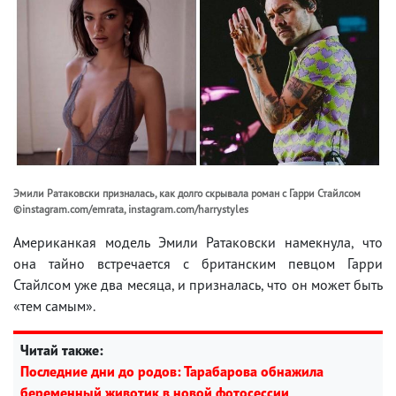
Эмили Ратаковски призналась, как долго скрывала роман с Гарри Стайлсом
©instagram.com/emrata, instagram.com/harrystyles
Американкая модель Эмили Ратаковски намекнула, что
она тайно встречается с британским певцом Гарри
Стайлсом уже два месяца, и призналась, что он может быть
«тем самым».
Читай также:
Последние дни до родов: Тарабарова обнажила
беременный животик в новой фотосессии