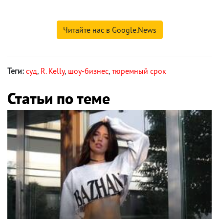
Читайте нас в Google.News
Теги:
суд
,
R. Kelly
,
шоу-бизнес
,
тюремный срок
Статьи по теме