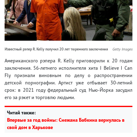
Известный рэпер R. Kelly получил 20 лет тюремного заключения
Getty Images
Американского рэпера R. Kelly приговорили к 20 годам
заключения. 56-летнего исполнителя хита I Believe I Can
Fly признали виновным по делу о распространении
детской порнографии. Артист уже отбывает 30-летний
срок: в 2021 году федеральный суд Нью-Йорка засудил
его за рэкет и торговлю людьми.
Читай также:
Впервые за год войны: Снежана Бабкина вернулась в
свой дом в Харькове