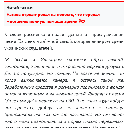
Читай также:
Нагиев отреагировал на новость, что передал
многомиллионную помощь армии РФ
К слову, россиянка отправит деньги от прослушиваний
песни "За деньги да" – той самой, которая лидирует среди
украинских слушателей.
"В ТикТок и Инстаграм сложился образ алчной,
заносчивой, эгоистичной и откровенно мерзкой девушки.
Да, это популярно, это тренды. Но вовсе не значит, что
когда выключается камера, я остаюсь такой же.
Заработанные средства я регулярно перечисляю в фонды
помощи животным и на лечение детей. Гонорар от песни
"За деньги да" я перевела на СВО. Я не знаю, куда пойдут
эти средства, дойдут ли до адресата – гумпощь,
бронежилеты или как там это называется. Но там воюет
много моих ровесников, за которых сильно переживаю,
чего не могу показать в своем творчестве. Но это пока,"
–