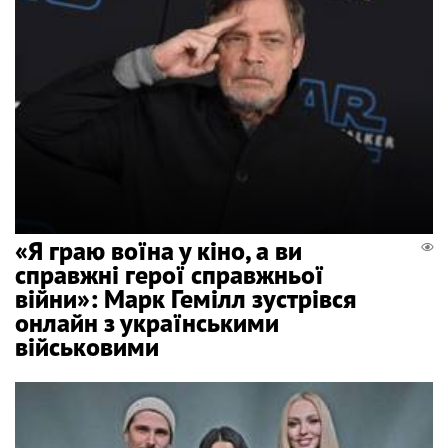
«Я граю воїна у кіно, а ви
справжні герої справжньої
війни»: Марк Гемілл зустрівся
онлайн з українськими
військовими